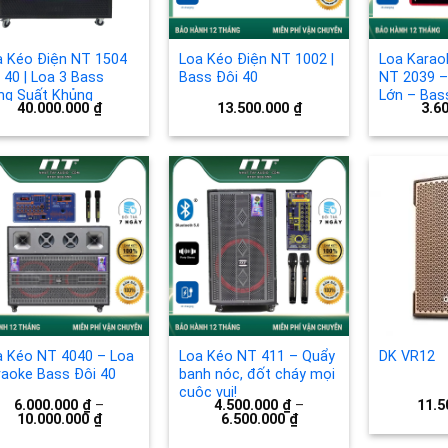
a Kéo Điện NT 1504
Loa Kéo Điện NT 1002 |
Loa Karao
l 40 | Loa 3 Bass
Bass Đôi 40
NT 2039 –
ng Suất Khủng
Lớn – Bass
40.000.000
₫
13.500.000
₫
3.6
Đường Ti
Add to
Add to
wishlist
wishlist
a Kéo NT 4040 – Loa
Loa Kéo NT 411 – Quẩy
DK VR12
raoke Bass Đôi 40
banh nóc, đốt cháy mọi
cuộc vui!
6.000.000
₫
–
4.500.000
₫
–
11.5
10.000.000
₫
6.500.000
₫