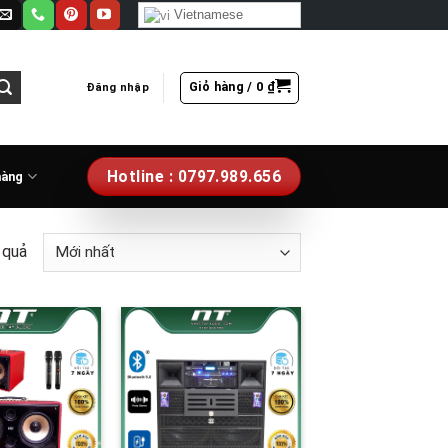
Vietnamese
Giỏ hàng /
0
₫
Đăng nhập
Hotline : 0797.989.656
hàng
 quả
Add to
Add to
wishlist
wishlist