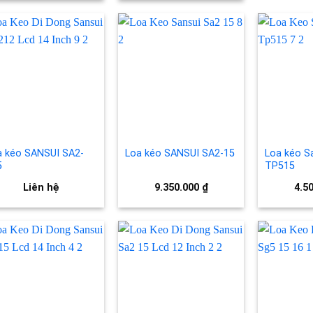
Add to
Add to
wishlist
wishlist
a kéo SANSUI SA2-
Loa kéo SANSUI SA2-15
Loa kéo S
5
TP515
Liên hệ
9.350.000
₫
4.5
Add to
Add to
wishlist
wishlist