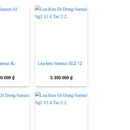
Add to
Add to
wishlist
wishlist
ansui AL-
Loa kéo Sansui SG2-12
00.000
₫
5.350.000
₫
Add to
Add to
wishlist
wishlist