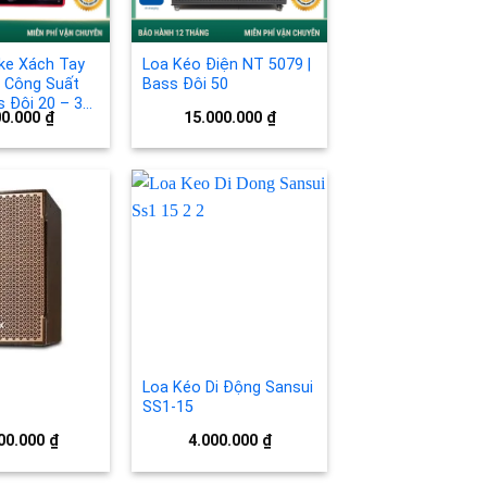
ke Xách Tay
Loa Kéo Điện NT 5079 |
 Công Suất
Bass Đôi 50
 Đôi 20 – 3
00.000
₫
15.000.000
₫
ếng
Add to
Add to
wishlist
wishlist
Loa Kéo Di Động Sansui
SS1-15
00.000
₫
4.000.000
₫