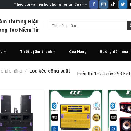
Theo dõi và liên hệ chúng tôi tại đây =>
Làm Thương Hiệu
Tìm
ợng Tạo Niềm Tin
kiếm:
ấp
Thiết bị âm thanh
Cửa Hàng
Hướng dẫn mua 
 chức năng
/
Loa kéo công suất
Hiển thị 1–24 của 393 kết
Add to
Add to
wishlist
wishlist