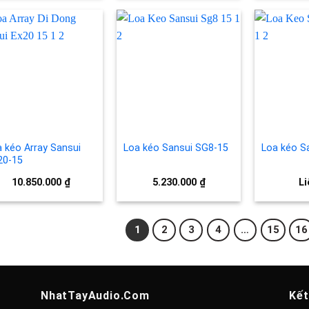
Add to
Add to
wishlist
wishlist
 kéo Array Sansui
Loa kéo Sansui SG8-15
Loa kéo S
20-15
10.850.000
₫
5.230.000
₫
Li
1
2
3
4
…
15
16
NhatTayAudio.Com
Kết