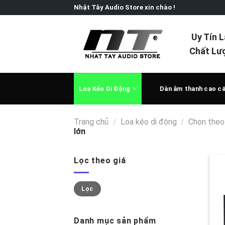
Skip
Nhật Tây Audio Store xin chào !
to
content
Uy Tín 
Chất Lư
Loa Kéo Di Động
Dàn âm thanh cao c
Trang chủ
/
Loa kéo di động
/
Chọn theo
lớn
Lọc theo giá
Giá
Giá
Lọc
thấp
cao
nhất
nhất
Danh mục sản phẩm