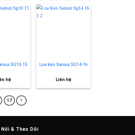
Add to
Add to
wishlist
wishlist
ansui SG10-15
Loa kéo Sansui SG14-16
ên hệ
Liên hệ
17
 Nối & Theo Dõi