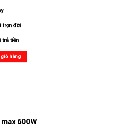
ày
 trọn đời
 trả tiền
ợng
 giỏ hàng
er max 600W