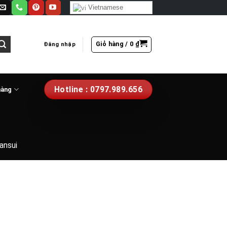
Vietnamese
Giỏ hàng /
0
₫
Đăng nhập
Hotline : 0797.989.656
hàng
ansui