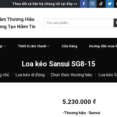
Theo dõi và liên hệ chúng tôi tại đây =>
Làm Thương Hiệu
Tìm
ợng Tạo Niềm Tin
kiếm:
ấp
Thiết bị âm thanh
Cửa Hàng
Hướng dẫn mua 
Loa kéo Sansui SG8-15
g chủ
/
Loa kéo di động
/
Chọn theo thương hiệu
/
Loa kéo S
5.230.000
₫
-Thương hiệu : Sansui