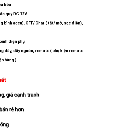
oa kéo
 ắc quy DC 12V
 bình accu), OFF/ Char ( tắt/ mở, sạc điện),
 bình điện phụ
ng dây, dây nguồn, remote ( phụ kiện remote
ập hàng )
hất
g, giá cạnh tranh
bán rẻ hơn
hóng