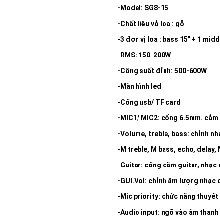
Add to
-Model: SG8-15
wishlist
-Chất liệu vỏ loa : gỗ
-3 đơn vị loa : bass 15″ + 1 midd
-RMS: 150-200W
-Công suất đỉnh: 500-600W
-Màn hình led
-Cổng usb/ TF card
-MIC1/ MIC2: cổng 6.5mm. cắm
-Volume, treble, bass: chỉnh nh
-M treble, M bass, echo, delay
-Guitar: cổng cắm guitar, nhạc 
-GUI.Vol: chỉnh âm lượng nhạc 
-Mic priority: chức năng thuyết 
-Audio input: ngõ vào âm thanh