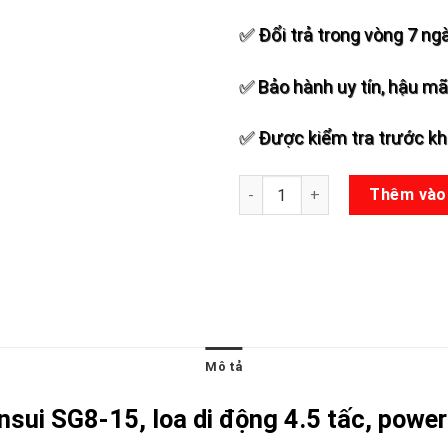
✅ Đổi trả trong vòng 7 ng
✅ Bảo hành uy tín, hậu mãi
✅ Được kiểm tra trước khi
Loa kéo Sansui SG8-15 số lư
Thêm vào
Mô tả
nsui SG8-15, loa di động 4.5 tấc, pow