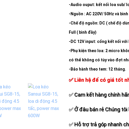
-Audio ouput: kết nối loa sub/ l
-Nguồn : AC 220V/ 50Hz và bình
-Chế độ nguồn: DC ( chế độ dùng
Full ( bình đầy)
-DC 12V input: cổng kết nối với
-Phụ kiện theo loa: 2 micro khô
có thể không có tùy vào đợt nh
-Bảo hành theo tem: 12 tháng.
✅ Liên hệ để có giá tốt n
✅ Cam kết hàng chính hãn
✅ Ở đâu bán rẻ Chúng tôi 
✅ Hỗ trợ trả góp nhanh c