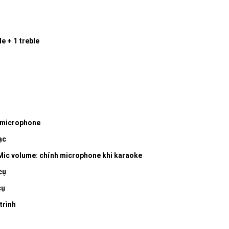
le + 1 treble
 microphone
ạc
, Mic volume: chỉnh microphone khi karaoke
cụ
cụ
trình