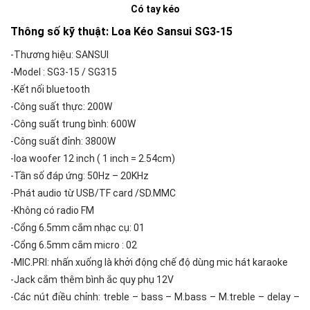
Có tay kéo
Thông số kỹ thuật: Loa Kéo Sansui SG3-15
-Thương hiệu: SANSUI
-Model : SG3-15 / SG315
-Kết nối bluetooth
-Công suất thực: 200W
-Công suất trung bình: 600W
-Công suất đỉnh: 3800W
-loa woofer 12 inch ( 1 inch = 2.54cm)
-Tần số đáp ứng: 50Hz – 20KHz
-Phát audio từ USB/TF card /SD.MMC
-Không có radio FM
-Cổng 6.5mm cắm nhạc cụ: 01
-Cổng 6.5mm cắm micro : 02
-MIC.PRI: nhấn xuống là khởi động chế độ dùng mic hát karaoke
-Jack cắm thêm bình ắc quy phụ 12V
-Các nút điều chỉnh: treble – bass – M.bass – M.treble – delay –