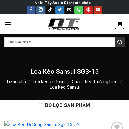
Skip
Nhật Tây Audio Store xin chào !
to
content
Tìm
kiếm:
Loa Kéo Sansui SG3-15
Trang chủ
/
Loa kéo di động
/
Chọn theo thương hiệu
/
Loa kéo Sansui
BỘ LỌC SẢN PHẨM