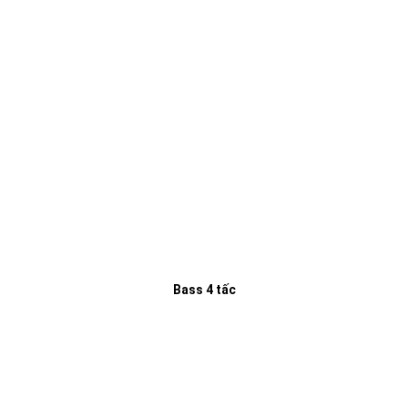
Bass 4 tấc