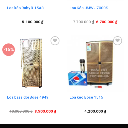
Loa kéo Ruby R-15A8
Loa Kéo JMW J7000S
Giá
Giá
5.100.000
₫
7.700.000
₫
6.700.000
₫
gốc
hiện
là:
tại
7.700.000 ₫.
là:
6.700
-15%
Add to
Add to
wishlist
wishlist
Loa bass đôi Bose 4949
Loa kéo Bose 1515
Giá
Giá
10.000.000
₫
8.500.000
₫
4.200.000
₫
gốc
hiện
là:
tại
10.000.000 ₫.
là:
8.500.000 ₫.