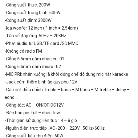
-Công suất thực: 200W
-Công suất trung bình: 600W
-Công suất đỉnh: 3800W
-loa woofer 12 inch ( 1 inch = 2.54cm)
-Tần số đáp ứng: 50Hz – 20KHz
-Phát audio từ USB/TF card /SD.MMC
-Không có radio FM
-Cổng 6.5mm cắm nhạc cụ: 01
-Cổng 6.5mm cắm micro : 02
-MIC.PRI: nhấn xuống là khởi động chế độ dùng mic hát karaoke
-Jack cắm thêm bình ắc quy phụ 12V
-Các nút điều chỉnh: treble – bass – M.bass – M.treble – delay –
echo …
-Công tắc: AC – ON/OF-DC12V
-Đèn báo pin: full – char -low
-Thời gian sử dụng liên tục : 4 – 8 giờ
-Nguồn điện trực tiếp : AC -200 – 220V , 50Hz/60Hz
-Công suất tiêu thụ điện: 60W