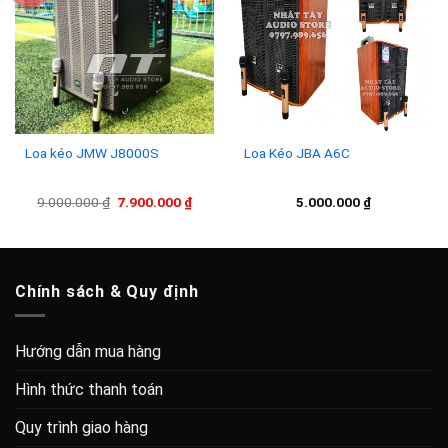
Add to
Add to
wishlist
wishlist
Loa kéo JMW J8000S
Loa Kéo JBA A6C
Giá
Giá
9.000.000
₫
7.900.000
₫
5.000.000
₫
gốc
hiện
là:
tại
9.000.000 ₫.
là:
7.900.000 ₫.
Chính sách & Quy định
Hướng dẫn mua hàng
Hình thức thanh toán
Quy trình giao hàng