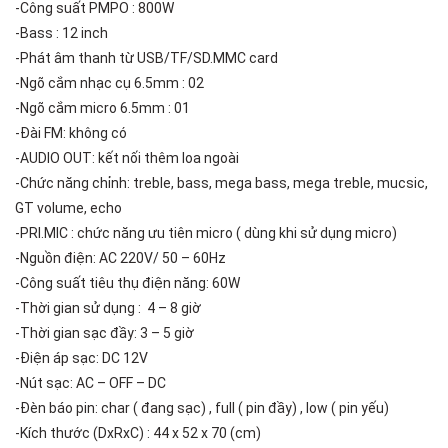
-Công suất PMPO : 800W
-Bass : 12 inch
-Phát âm thanh từ USB/TF/SD.MMC card
-Ngõ cắm nhạc cụ 6.5mm : 02
-Ngõ cắm micro 6.5mm : 01
-Đài FM: không có
-AUDIO OUT: kết nối thêm loa ngoài
-Chức năng chỉnh: treble, bass, mega bass, mega treble, mucsic,
GT volume, echo
-PRI.MIC : chức năng ưu tiên micro ( dùng khi sử dụng micro)
-Nguồn điện: AC 220V/ 50 – 60Hz
-Công suất tiêu thụ điện năng: 60W
-Thời gian sử dụng : 4 – 8 giờ
-Thời gian sạc đầy: 3 – 5 giờ
-Điện áp sạc: DC 12V
-Nút sạc: AC – OFF – DC
-Đèn báo pin: char ( đang sạc) , full ( pin đầy) , low ( pin yếu)
-Kích thước (DxRxC) : 44 x 52 x 70 (cm)