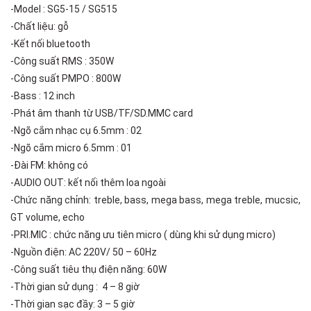
-Model : SG5-15 / SG515
-Chất liệu: gỗ
-Kết nối bluetooth
-Công suất RMS : 350W
-Công suất PMPO : 800W
-Bass : 12 inch
-Phát âm thanh từ USB/TF/SD.MMC card
-Ngõ cắm nhạc cụ 6.5mm : 02
-Ngõ cắm micro 6.5mm : 01
-Đài FM: không có
-AUDIO OUT: kết nối thêm loa ngoài
-Chức năng chỉnh: treble, bass, mega bass, mega treble, mucsic,
GT volume, echo
-PRI.MIC : chức năng ưu tiên micro ( dùng khi sử dụng micro)
-Nguồn điện: AC 220V/ 50 – 60Hz
-Công suất tiêu thụ điện năng: 60W
-Thời gian sử dụng : 4 – 8 giờ
-Thời gian sạc đầy: 3 – 5 giờ