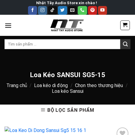
Skip
Nhật Tây Audio Store xin chào !
to
content
Tìm
kiếm:
Loa Kéo SANSUI SG5-15
Trang chủ
/
Loa kéo di động
/
Chọn theo thương hiệu
/
Loa kéo Sansui
BỘ LỌC SẢN PHẨM