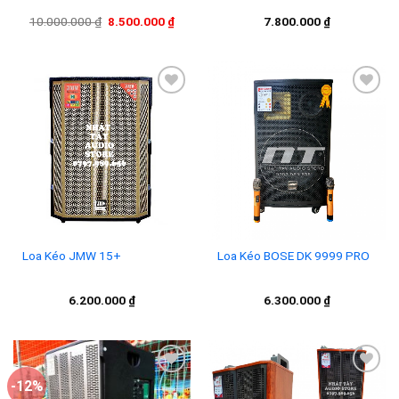
Giá
Giá
10.000.000
₫
8.500.000
₫
7.800.000
₫
gốc
hiện
là:
tại
10.000.000 ₫.
là:
8.500.000 ₫.
Add to
Add to
wishlist
wishlist
Loa Kéo JMW 15+
Loa Kéo BOSE DK 9999 PRO
6.200.000
₫
6.300.000
₫
-12%