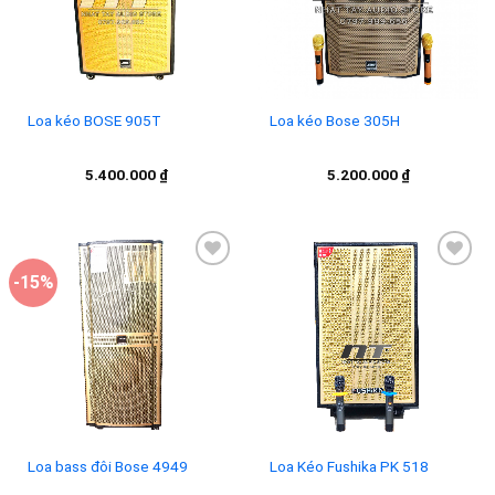
Loa kéo Bose 305H
Loa kéo BOSE 905T
5.200.000
₫
5.400.000
₫
-15%
Add to
Add to
wishlist
wishlist
Loa bass đôi Bose 4949
Loa Kéo Fushika PK 518