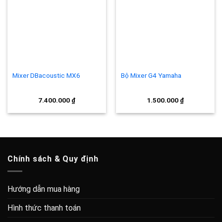
Add to
Add to
wishlist
wishlist
Mixer DBacoustic MX6
Bộ Mixer G4 Yamaha
7.400.000
₫
1.500.000
₫
Chính sách & Quy định
Hướng dẫn mua hàng
Hình thức thanh toán