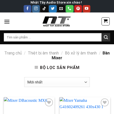
Skip
Nhật Tây Audio Store xin chào !
to
content
Tìm
kiếm:
Trang chủ
/
Thiệt bị âm thanh
/
Bộ xử lý âm thanh
/
Bàn
Mixer
BỘ LỌC SẢN PHẨM