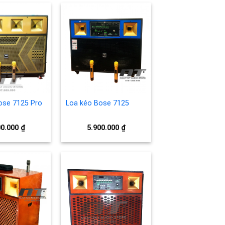
8.900.000 ₫.
Add to
Add to
wishlist
wishlist
ose 7125 Pro
Loa kéo Bose 7125
00.000
₫
5.900.000
₫
Add to
Add to
wishlist
wishlist