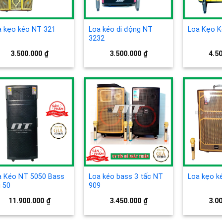
a kẹo kéo NT 321
Loa kéo di động NT
Loa Kẹo K
3232
3.500.000
₫
3.500.000
₫
4.5
Add to
Add to
wishlist
wishlist
a Kéo NT 5050 Bass
Loa kéo bass 3 tấc NT
Loa kẹo k
 50
909
11.900.000
₫
3.450.000
₫
3.0