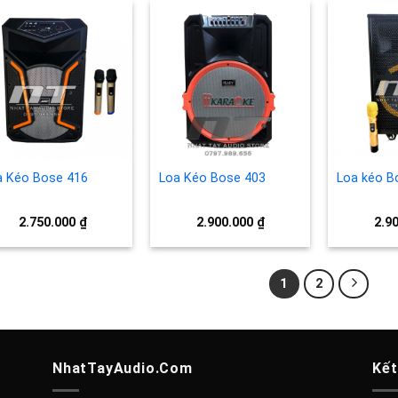
Add to
Add to
wishlist
wishlist
a Kéo Bose 416
Loa Kéo Bose 403
Loa kéo B
2.750.000
₫
2.900.000
₫
2.9
1
2
NhatTayAudio.Com
Kết