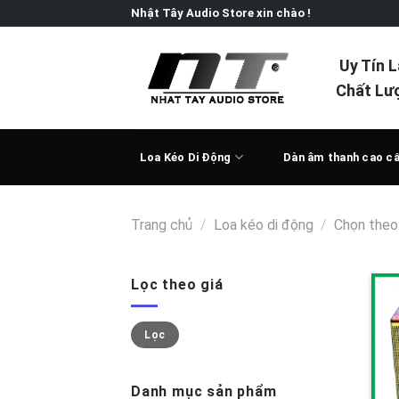
Skip
Nhật Tây Audio Store xin chào !
to
content
Uy Tín 
Chất Lư
Loa Kéo Di Động
Dàn âm thanh cao c
Trang chủ
/
Loa kéo di động
/
Chọn theo
Lọc theo giá
Giá
Giá
Lọc
thấp
cao
nhất
nhất
Danh mục sản phẩm