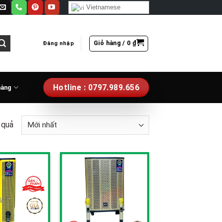
Vietnamese
Giỏ hàng /
0
₫
Đăng nhập
Hotline : 0797.989.656
hàng
 quả
Add to
Add to
wishlist
wishlist