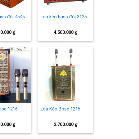
ass đôi 4545
Loa kéo bass đôi 3125
00.000
₫
4.500.000
₫
Add to
Add to
wishlist
wishlist
ose 1216
Loa Kéo Bose 1215
90.000
₫
2.700.000
₫