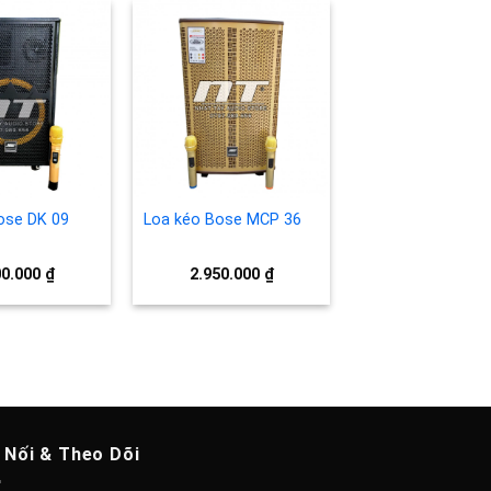
Add to
Add to
wishlist
wishlist
ose DK 09
Loa kéo Bose MCP 36
00.000
₫
2.950.000
₫
 Nối & Theo Dõi