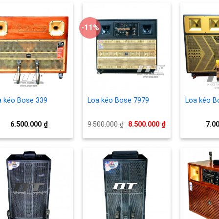
-11%
Add to
Add to
wishlist
wishlist
a kéo Bose 339
Loa kéo Bose 7979
Loa kéo B
Giá
Giá
6.500.000
₫
9.500.000
₫
8.500.000
₫
7.0
gốc
hiện
là:
tại
9.500.000 ₫.
là:
8.500.000 ₫.
Add to
Add to
wishlist
wishlist