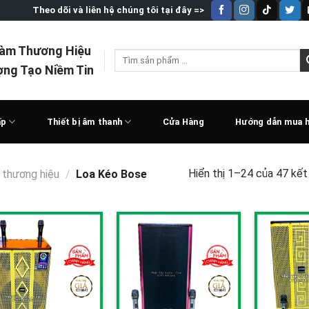
Theo dõi và liên hệ chúng tôi tại đây =>
Làm Thương Hiệu
Tìm
ợng Tạo Niềm Tin
kiếm:
ấp
Thiết bị âm thanh
Cửa Hàng
Hướng dẫn mua 
Hiển thị 1–24 của 47 kết
 thương hiệu
/
Loa Kéo Bose
Add to
Add to
wishlist
wishlist