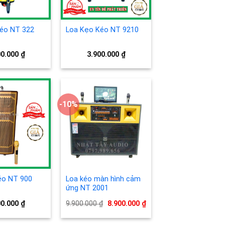
éo NT 322
Loa Kẹo Kéo NT 9210
00.000
₫
3.900.000
₫
-10%
Add to
Add to
wishlist
wishlist
éo NT 900
Loa kéo màn hình cảm
ứng NT 2001
Giá
Giá
00.000
₫
9.900.000
₫
8.900.000
₫
gốc
hiện
là:
tại
9.900.000 ₫.
là: