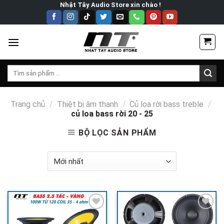
Skip
Nhật Tây Audio Store xin chào !
to
content
Tìm
kiếm:
Trang chủ
/
Thiệt bị âm thanh
/
Củ loa rời bass treble
/
củ loa bass rời 20 - 25
BỘ LỌC SẢN PHẨM