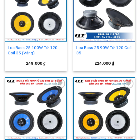
Add to
Add to
wishlist
wishlist
Loa Bass 25 100W Từ 120
Loa Bass 25 90W Từ 120 Coil
Coil 35 (Vàng)
35
248.000
₫
224.000
₫
Add to
Add to
wishlist
wishlist