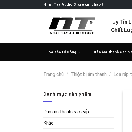
Skip
Nhật Tây Audio Store xin chào !
to
content
Uy Tín 
Chất Lư
Loa Kéo Di Động
Dàn âm thanh cao c
Trang chủ
/
Thiệt bị âm thanh
/
Loa ráp 
Danh mục sản phẩm
Dàn âm thanh cao cấp
Khác