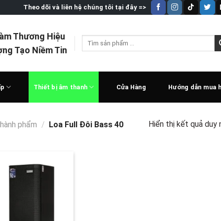
Theo dõi và liên hệ chúng tôi tại đây =>
Làm Thương Hiệu
Tìm
ợng Tạo Niềm Tin
kiếm:
ấp
Thiết bị âm thanh
Cửa Hàng
Hướng dẫn mua 
Hiển thị kết quả duy 
thành phẩm
/
Loa Full Đôi Bass 40
Add to
wishlist