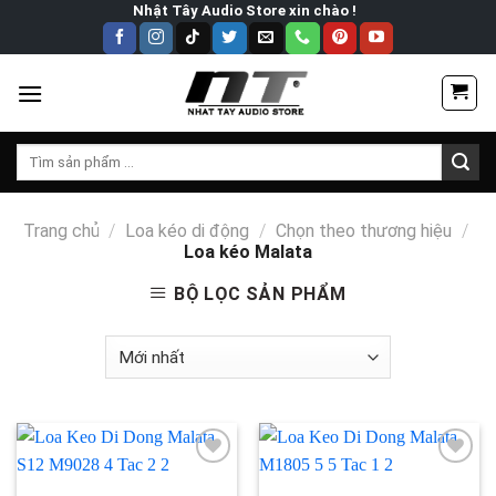
Skip
Nhật Tây Audio Store xin chào !
to
content
Tìm
kiếm:
Trang chủ
/
Loa kéo di động
/
Chọn theo thương hiệu
/
Loa kéo Malata
BỘ LỌC SẢN PHẨM