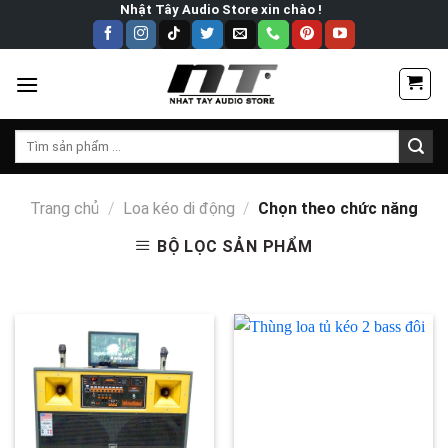
Skip
Nhật Tây Audio Store xin chào !
to
content
Tìm
kiếm:
Trang chủ
/
Loa kéo di động
/
Chọn theo chức năng
BỘ LỌC SẢN PHẨM