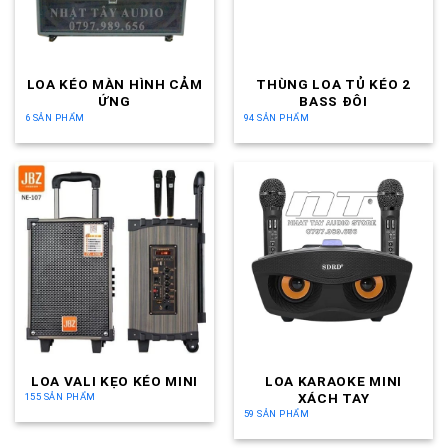
LOA KÉO MÀN HÌNH CẢM
THÙNG LOA TỦ KÉO 2
ỨNG
BASS ĐÔI
6 SẢN PHẨM
94 SẢN PHẨM
LOA VALI KẸO KÉO MINI
LOA KARAOKE MINI
XÁCH TAY
155 SẢN PHẨM
59 SẢN PHẨM