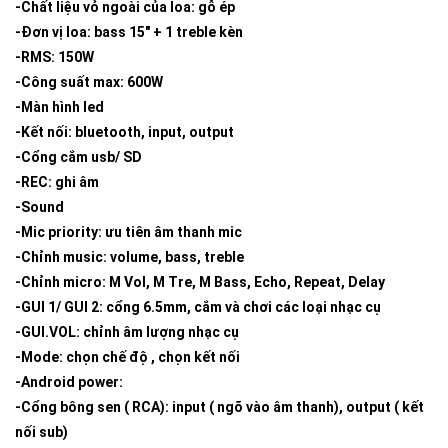
-Chất liệu vỏ ngoài của loa: gỗ ép
-Đơn vị loa: bass 15″ + 1 treble kèn
-RMS: 150W
-Công suất max: 600W
-Màn hình led
-Kết nối: bluetooth, input, output
-Cổng cắm usb/ SD
-REC: ghi âm
-Sound
-Mic priority: ưu tiên âm thanh mic
-Chỉnh music: volume, bass, treble
-Chỉnh micro: M Vol, M Tre, M Bass, Echo, Repeat, Delay
-GUI 1/ GUI 2: cổng 6.5mm, cắm và chơi các loại nhạc cụ
-GUI.VOL: chỉnh âm lượng nhạc cụ
-Mode: chọn chế độ , chọn kết nối
-Android power:
-Cổng bông sen ( RCA): input ( ngõ vào âm thanh), output ( kết
nối sub)