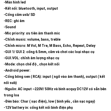
-Màn hình led
-Kết nối: bluetooth, input, output
-Cổng cắm usb/ SD
-REC: ghi âm
-Sound
-Mic priority: ưu tiên âm thanh mic
-Chỉnh music: volume, bass, treble
-Chỉnh micro: M Vol, M Tre, M Bass, Echo, Repeat, Delay
-GUI 1/ GUI 2: cổng 6.5mm, cắm và chơi các loại nhạc cụ
-GUI.VOL: chỉnh âm lượng nhạc cụ
-Mode: chọn chế độ , chọn kết nối
-Android power:
-Cổng bông sen ( RCA): input ( ngõ vào âm thanh), output ( kết
nối sub)
-Nguồn: AC input ~220V/ 50Hz và bình acquy DC12V có sẵn bên
trong loa
-Đèn báo: Char ( sạc điện), low ( bình yếu , cần sạc ngay)
-12V battery in: cổng kết nối bình điện phụ