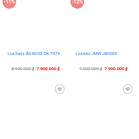
-11%
-12%
Add to
Add to
wishlist
wishlist
Loa bass đôi BOSE DK 7979
Loa kéo JMW J8000S
Giá
Giá
Giá
Giá
8.900.000
₫
7.900.000
₫
9.000.000
₫
7.900.000
₫
gốc
hiện
gốc
hiện
là:
tại
là:
tại
8.900.000 ₫.
là:
9.000.000 ₫.
là:
7.900.000 ₫.
7.900
Add to
Add to
wishlist
wishlist