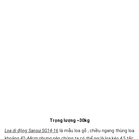
Trọng lượng ~30kg
Loa di động Sansui SG14-16
là mẫu loa gỗ , chiều ngang thùng loa
khoảng 42-44cm nhưng nên chúng ta có thể gọi là loa kéo 4.5 tấc,