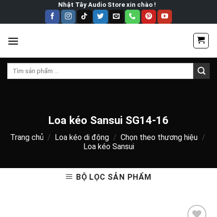
Skip
Nhật Tây Audio Store xin chào !
to
content
Tìm
kiếm:
Loa kéo Sansui SG14-16
Trang chủ
/
Loa kéo di động
/
Chọn theo thương hiệu
/
Loa kéo Sansui
BỘ LỌC SẢN PHẨM