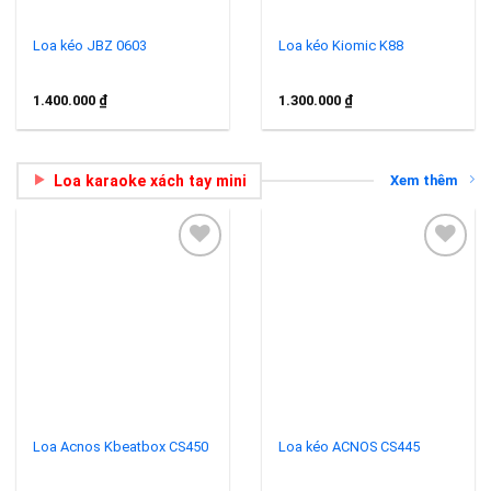
Loa kéo JBZ 0603
Loa kéo Kiomic K88
1.400.000
₫
1.300.000
₫
Loa karaoke xách tay mini
Xem thêm
Add to
Add to
wishlist
wishlist
Loa Acnos Kbeatbox CS450
Loa kéo ACNOS CS445