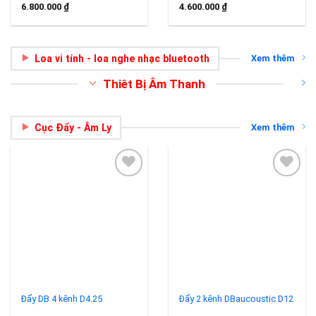
6.800.000
₫
4.600.000
₫
Loa vi tính - loa nghe nhạc bluetooth
Xem thêm
Thiêt Bị Âm Thanh
Cục Đẩy - Âm Ly
Xem thêm
Add to
Add to
wishlist
wishlist
Đẩy DB 4 kênh D4.25
Đẩy 2 kênh DBaucoustic D12