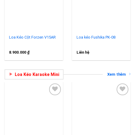
Add to
Add to
wishlist
wishlist
Loa Kéo Cột Forzen V15AR
Loa kéo Fushika PK-08
8.900.000
₫
Liên hệ
Loa Kéo Karaoke Mini
Xem thêm
Add to
Add to
wishlist
wishlist