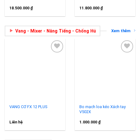
18.500.000
₫
11.800.000
₫
Vang - Mixer - Nâng Tiếng - Chống Hú
Xem thêm
Add to
Add to
wishlist
wishlist
VANG CƠ FX 12 PLUS
Bo mạch loa kéo Xách tay
V502X
Liên hệ
1.000.000
₫