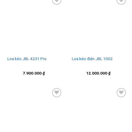
Add to
Add to
wishlist
wishlist
Loa kéo JBL 4231 Pro
Loa kéo điện JBL 1002
7.900.000
₫
12.000.000
₫
Add to
Add to
wishlist
wishlist