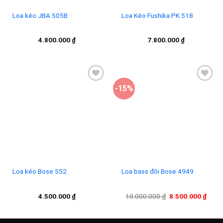
Loa kéo JBA 505B
Loa Kéo Fushika PK 518
4.800.000
₫
7.800.000
₫
-15%
Add to
Add to
wishlist
wishlist
Loa kéo Bose 552
Loa bass đôi Bose 4949
Giá
Giá
4.500.000
₫
10.000.000
₫
8.500.000
₫
gốc
hiện
là:
tại
10.000.000 ₫.
là:
8.500