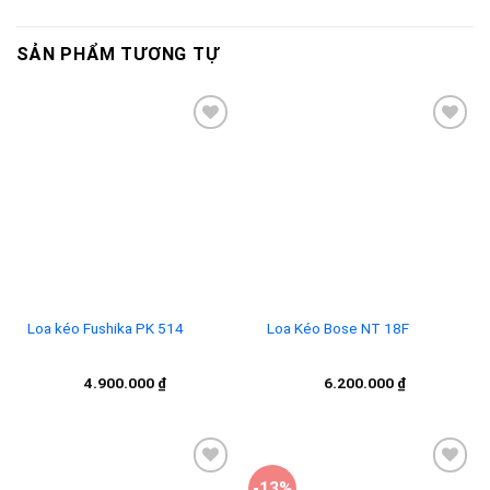
là:
tại
8.900.000 ₫.
là:
7.900
SẢN PHẨM TƯƠNG TỰ
Add to
Add to
wishlist
wishlist
Loa kéo Fushika PK 514
Loa Kéo Bose NT 18F
4.900.000
₫
6.200.000
₫
-13%