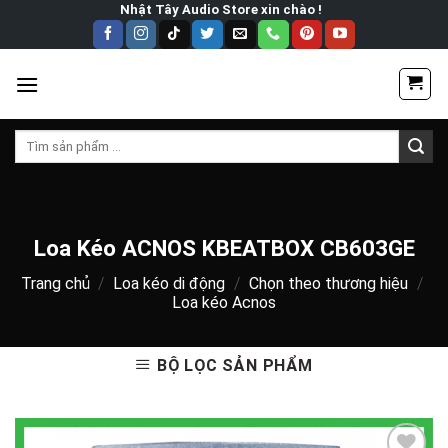
Skip
Nhật Tây Audio Store xin chào !
to
content
Tìm
kiếm:
Loa Kéo ACNOS KBEATBOX CB603GE
Trang chủ
/
Loa kéo di động
/
Chọn theo thương hiệu
/
Loa kéo Acnos
BỘ LỌC SẢN PHẨM