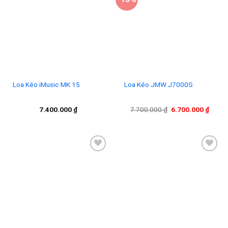
Add to
Add to
wishlist
wishlist
Loa Kéo iMusic MK 15
Loa Kéo JMW J7000S
Giá
Giá
7.400.000
₫
7.700.000
₫
6.700.000
₫
gốc
hiện
là:
tại
7.700.000 ₫.
là:
6.700
Add to
Add to
wishlist
wishlist