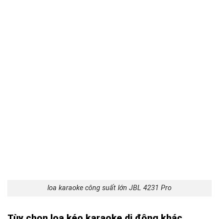
loa karaoke công suất lớn JBL 4231 Pro
Tùy chọn loa kéo k
araoke d
i động khác