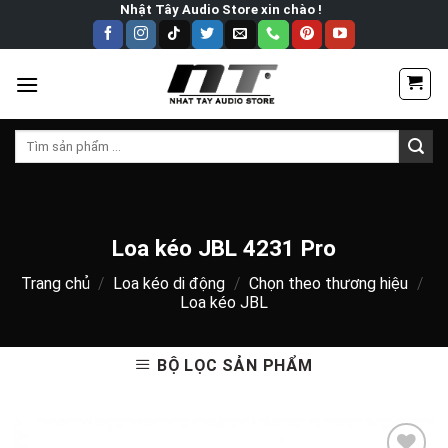
Skip
Nhật Tây Audio Store xin chào !
to
content
Tìm
kiếm:
Loa kéo JBL 4231 Pro
Trang chủ
/
Loa kéo di động
/
Chọn theo thương hiệu
/
Loa kéo JBL
BỘ LỌC SẢN PHẨM