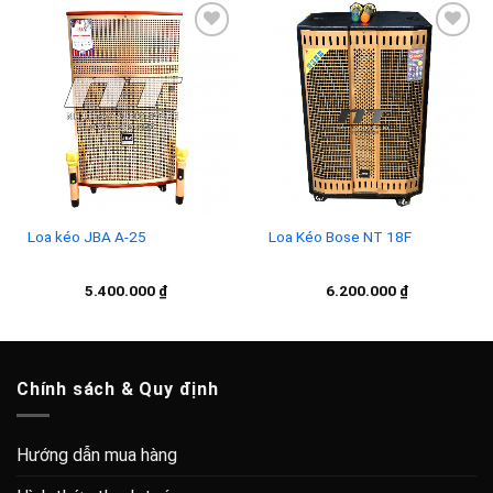
7.900
Add to
Add to
wishlist
wishlist
Loa kéo JBA A-25
Loa Kéo Bose NT 18F
5.400.000
₫
6.200.000
₫
Chính sách & Quy định
Hướng dẫn mua hàng