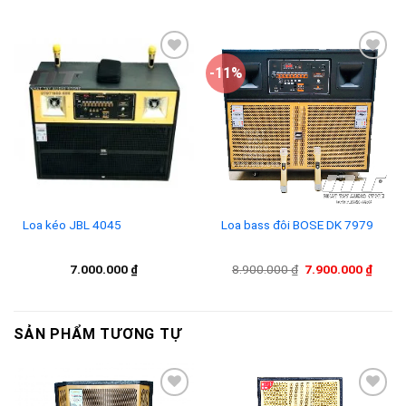
-11%
Add to
Add to
wishlist
wishlist
Loa kéo JBL 4045
Loa bass đôi BOSE DK 7979
Giá
Giá
7.000.000
₫
8.900.000
₫
7.900.000
₫
gốc
hiện
là:
tại
8.900.000 ₫.
là:
7.900
SẢN PHẨM TƯƠNG TỰ