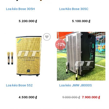
Loa kéo Bose 305H
Loa Kéo Bose 305C
5.200.000
₫
5.100.000
₫
-12%
Add to
Add to
wishlist
wishlist
Loa kéo Bose 552
Loa kéo JMW J8000S
Giá
Giá
4.500.000
₫
9.000.000
₫
7.900.000
₫
gốc
hiện
là:
tại
9.000.000 ₫.
là: