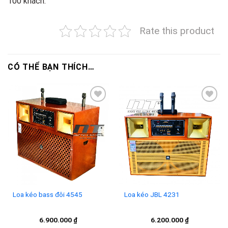
100 khách.
Rate this product
CÓ THỂ BẠN THÍCH…
Add to
Add to
wishlist
wishlist
Loa kéo bass đôi 4545
Loa kéo JBL 4231
6.900.000
₫
6.200.000
₫