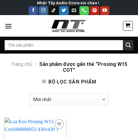
Skip
Nhật Tây Audio Store xin chào !
to
content
Tìm
kiếm:
Trang chủ
/
Sản phẩm được gắn thẻ “Prosing W15
COT”
BỘ LỌC SẢN PHẨM