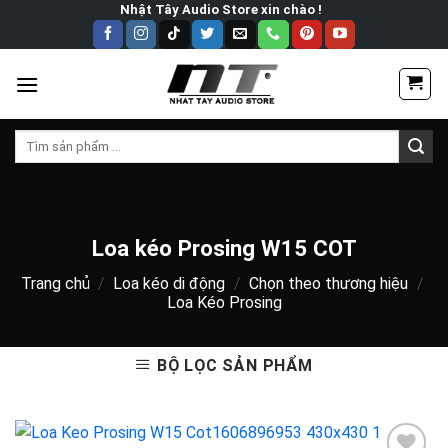
Skip
Nhật Tây Audio Store xin chào !
to
content
Tìm
kiếm:
Loa kéo Prosing W15 COT
Trang chủ
/
Loa kéo di động
/
Chọn theo thương hiệu
/
Loa Kéo Prosing
BỘ LỌC SẢN PHẨM