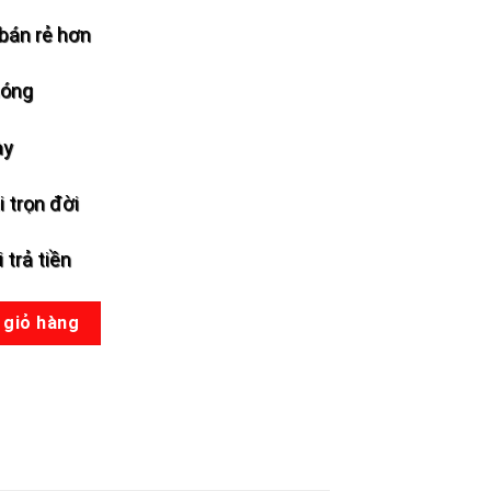
bán rẻ hơn
hóng
ày
 trọn đời
 trả tiền
lượng
 giỏ hàng