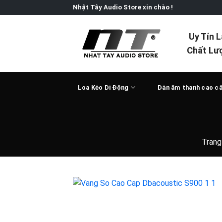
Skip
Nhật Tây Audio Store xin chào !
to
content
Uy Tín 
Chất Lư
Loa Kéo Di Động
Dàn âm thanh cao c
Trang