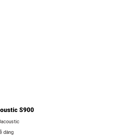
coustic S900
Bacoustic
ễ dàng