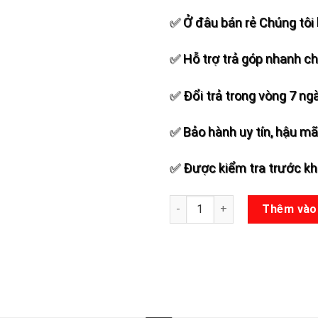
✅ Ở đâu bán rẻ Chúng tôi 
✅ Hỗ trợ trả góp nhanh c
✅ Đổi trả trong vòng 7 ng
✅ Bảo hành uy tín, hậu mãi
✅ Được kiểm tra trước khi
Vang số DBacoustic S900 số 
Thêm vào