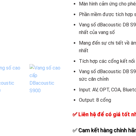
Add to
Màn hình cảm ứng cho phé
wishlist
Phần mềm được tích hợp sử
Vang số dBacoustic DB S90
nhất của vang số
Mang đến sự chi tiết về âm
nhất
Tích hợp các cổng kết nố
Vang số dBacoustic DB S90
sức căn chỉnh
Input: AV, OPT, COA, Blue
Output: 8 cổng
✅ Liên hệ để có giá tốt n
✅ Cam kết hàng chính hãn