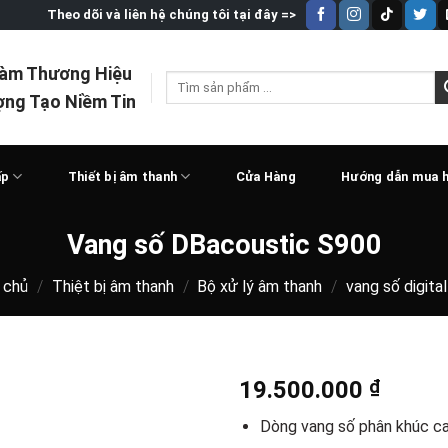
Theo dõi và liên hệ chúng tôi tại đây =>
Làm Thương Hiệu
Tìm
ợng Tạo Niềm Tin
kiếm:
ấp
Thiết bị âm thanh
Cửa Hàng
Hướng dẫn mua 
Vang số DBacoustic S900
 chủ
/
Thiệt bị âm thanh
/
Bộ xử lý âm thanh
/
vang số digita
19.500.000
₫
Dòng vang số phân khúc c