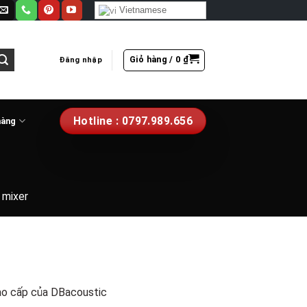
Vietnamese
Giỏ hàng /
0
₫
Đăng nhập
Hotline : 0797.989.656
hàng
l mixer
ao cấp của DBacoustic