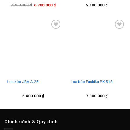
Giá
Giá
7.700.000
₫
6.700.000
₫
5.100.000
₫
gốc
hiện
là:
tại
7.700.000 ₫.
là:
6.700.000 ₫.
Add to
Add to
wishlist
wishlist
Loa kéo JBA A-25
Loa Kéo Fushika PK 518
5.400.000
₫
7.800.000
₫
Chính sách & Quy định