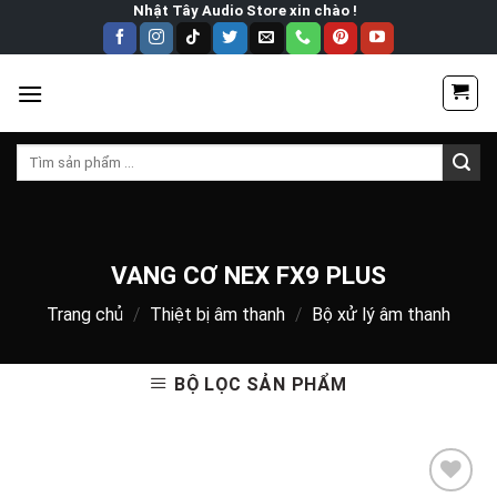
Skip
Nhật Tây Audio Store xin chào !
to
content
Tìm
kiếm:
VANG CƠ NEX FX9 PLUS
Trang chủ
/
Thiệt bị âm thanh
/
Bộ xử lý âm thanh
BỘ LỌC SẢN PHẨM