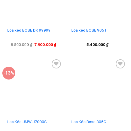
Loa kéo BOSE DK 99999
Loa kéo BOSE 905T
Giá
Giá
8.500.000
₫
7.900.000
₫
5.400.000
₫
gốc
hiện
là:
tại
8.500.000 ₫.
là:
7.900.000 ₫.
-13%
Add to
Add to
wishlist
wishlist
Loa Kéo JMW J7000S
Loa Kéo Bose 305C