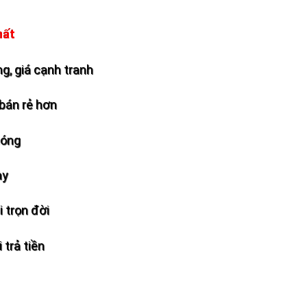
hất
g, giá cạnh tranh
bán rẻ hơn
hóng
ày
 trọn đời
 trả tiền