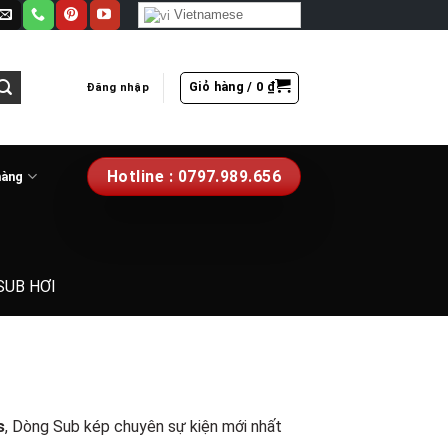
Vietnamese
Giỏ hàng /
0
₫
Đăng nhập
Hotline : 0797.989.656
hàng
 SUB HƠI
s
, Dòng Sub kép chuyên sự kiện mới nhất