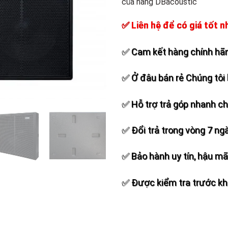
của hãng DBacoustic
Add to
wishlist
✅ Liên hệ để có giá tốt n
✅ Cam kết hàng chính hãn
✅ Ở đâu bán rẻ Chúng tôi 
✅ Hỗ trợ trả góp nhanh c
✅ Đổi trả trong vòng 7 ng
✅ Bảo hành uy tín, hậu mãi
✅ Được kiểm tra trước khi