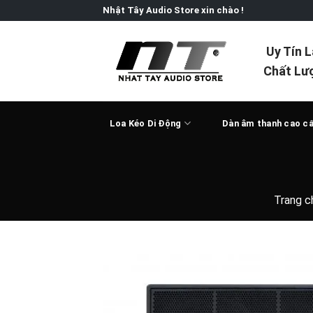
Skip
Nhật Tây Audio Store xin chào !
to
content
Uy Tín 
Chất Lư
Loa Kéo Di Động
Dàn âm thanh cao c
Trang c