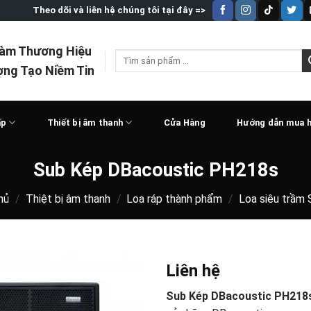
Theo dõi và liên hệ chúng tôi tại đây =>
Làm Thương Hiệu
Tìm
ợng Tạo Niềm Tin
kiếm:
ấp
Thiết bị âm thanh
Cửa Hàng
Hướng dẫn mua 
Sub Kép DBacoustic PH218s
hủ
/
Thiệt bị âm thanh
/
Loa ráp thành phẩm
/
Loa siêu trầm
Liên hệ
Sub Kép DBacoustic PH218