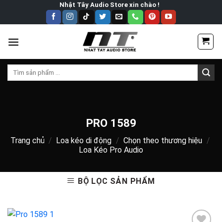
Skip
Nhật Tây Audio Store xin chào !
to
content
Tìm
kiếm:
PRO 1589
Trang chủ
/
Loa kéo di động
/
Chọn theo thương hiệu
/
Loa Kéo Pro Audio
BỘ LỌC SẢN PHẨM