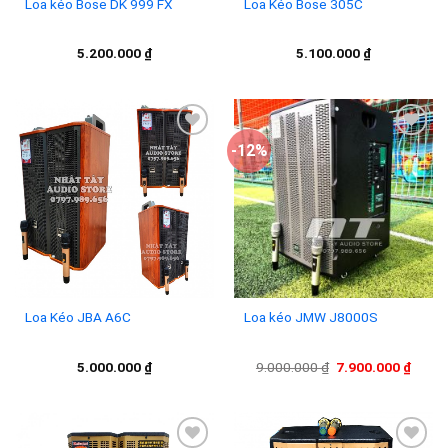
Loa kéo Bose DK 999 FX
Loa Kéo Bose 305C
5.200.000
₫
5.100.000
₫
-12%
Add to
Add to
wishlist
wishlist
Loa Kéo JBA A6C
Loa kéo JMW J8000S
Giá
Giá
5.000.000
₫
9.000.000
₫
7.900.000
₫
gốc
hiện
là:
tại
9.000.000 ₫.
là:
7.900