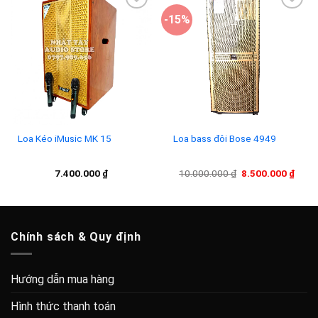
-15%
Add to
Add to
wishlist
wishlist
Loa Kéo iMusic MK 15
Loa bass đôi Bose 4949
Giá
Giá
7.400.000
₫
10.000.000
₫
8.500.000
₫
gốc
hiện
là:
tại
10.000.000 ₫.
là:
8.500
Chính sách & Quy định
Hướng dẫn mua hàng
Hình thức thanh toán