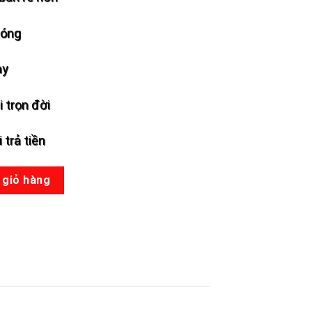
hóng
ày
 trọn đời
 trả tiền
SN-8600 số lượng
 giỏ hàng