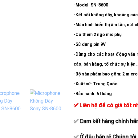
Add to
-Model: SN-8600
wishlist
-Kết nối không dây, khoảng cá
-Màn hình hiển thị âm tần, nút 
-Có thêm 2 ngõ mic phụ
-Sử dụng pin 9V
-Dùng cho các hoạt động văn n
cáo, bán hàng, tổ chức sự kiện
-Bộ sản phẩm bao gồm: 2 micro
-Xuất xứ: Trung Quốc
-Bảo hành: 6 tháng
✅ Liên hệ để có giá tốt n
✅ Cam kết hàng chính hãn
✅ Ở đâu bán rẻ Chúng tôi 