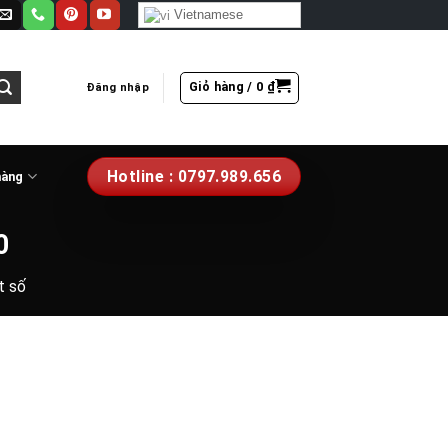
Vietnamese
Giỏ hàng /
0
₫
Đăng nhập
Hotline : 0797.989.656
hàng
0
t số