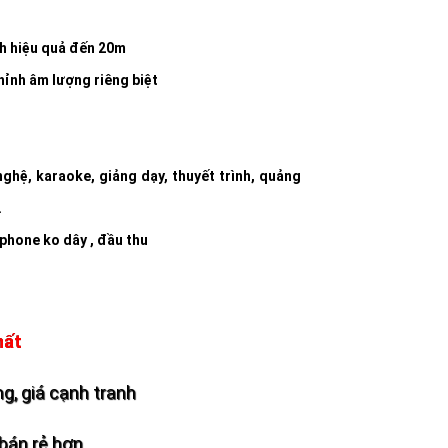
ch hiệu quả đến 20m
chỉnh âm lượng riêng biệt
ghệ, karaoke, giảng dạy, thuyết trình, quảng
…
phone ko dây , đầu thu
hất
g, giá cạnh tranh
bán rẻ hơn