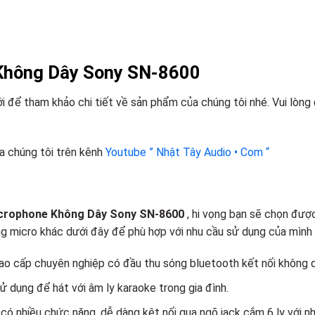
 Không Dây Sony SN-8600
để tham khảo chi tiết về sản phẩm của chúng tôi nhé. Vui lòng
a chúng tôi trên kênh
Youtube ” Nhật Tây Audio • Com “
crophone Không Dây Sony SN-8600
, hi vọng bạn sẽ chọn đượ
 micro khác dưới đây để phù hợp với nhu cầu sử dụng của mình 
cao cấp chuyên nghiệp có đầu thu sóng bluetooth kết nối không dâ
sử dụng để hát với âm ly karaoke trong gia đình.
có nhiều chức năng, dễ dàng kêt nối qua ngõ jack cắm 6 ly với nhi