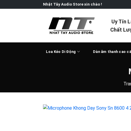
Skip
Nhật Tây Audio Store xin chào !
to
content
Uy Tín 
Chất Lư
Loa Kéo Di Động
Dàn âm thanh cao c
Tra