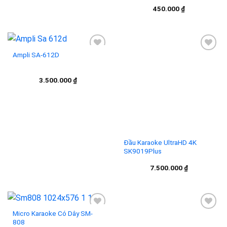
450.000
₫
Ampli SA-612D
Đầu Karaoke UltraHD 4K
SK9019Plus
Add to
Add to
3.500.000
₫
7.500.000
₫
wishlist
wishlist
Micro Karaoke Có Dây SM-
Đầu mini karaoke Wifi độ nét
808
cao KM8
Add to
Add to
290.000
₫
Liên hệ
wishlist
wishlist
Chính sách & Quy định
Hướng dẫn mua hàng