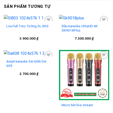
SẢN PHẨM TƯƠNG TỰ
Loa Full Treo Tường SL-803
Đầu karaoke UltraHD 4K
SK9018Plus
Add to
Add to
3.900.000
₫
7.300.000
₫
wishlist
wishlist
Ampli karaoke SA-608/SA-
609
Add to
Add to
2.700.000
₫
wishlist
wishlist
Micro hát live stream