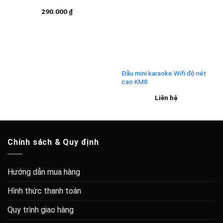
Hình thức thanh toán
Quy trình giao hàng
Chính sách bảo hành, đổi trả
Chính sách bảo mật
Quy chế
Hợp tác kinh doanh
Video Review
NhatTayAudio.Com
Với chúng tôi uy tín và chất lượng là hàng đầu.
Nơi xứng danh để bạn trao trọn niềm tin.
Trải nghiệm các sản phẩm chúng tôi tại :