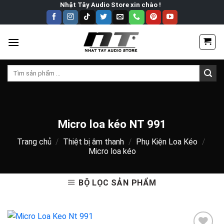
Skip
Nhật Tây Audio Store xin chào !
to
content
Tìm
kiếm:
Micro loa kéo NT 991
Trang chủ
/
Thiệt bị âm thanh
/
Phụ Kiện Loa Kéo
/
Micro loa kéo
BỘ LỌC SẢN PHẨM