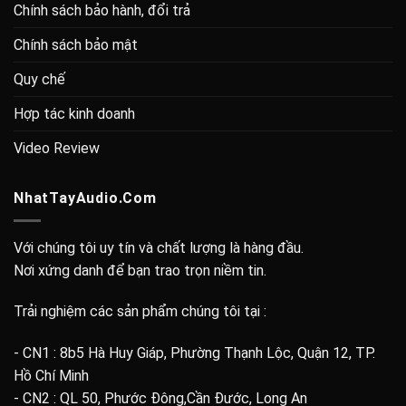
- CN1 : 8b5 Hà Huy Giáp, Phường Thạnh Lộc, Quận 12, TP.
Hồ Chí Minh
- CN2 : QL 50, Phước Đông,Cần Đước, Long An
- CN3 : Chợ Vĩnh Kim, Châu Thành, Tiền Giang
Hotline : 0797.989.656 - 0972.868.395
Thời gian làm việc : 8h – 20h
Kết Nối & Theo Dõi
Fanpage Facebook