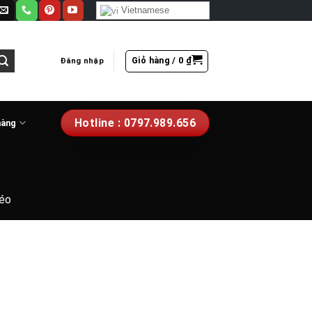
Vietnamese
Giỏ hàng /
0
₫
Đăng nhập
Hotline : 0797.989.656
hàng
kéo