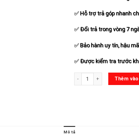
✅ Hỗ trợ trả góp nhanh c
✅ Đổi trả trong vòng 7 ng
✅ Bảo hành uy tín, hậu mãi
✅ Được kiểm tra trước khi
Micro loa kéo NT 32X số lượn
Thêm vào
Mô tả