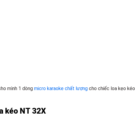
cho mình 1 dòng
micro karaoke chất lượng
cho chiếc loa kẹo ké
loa kéo NT 32X