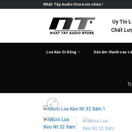
Skip
Nhật Tây Audio Store xin chào !
to
content
Uy Tín 
Chất Lư
Loa Kéo Di Động
Dàn âm thanh cao c
Tr