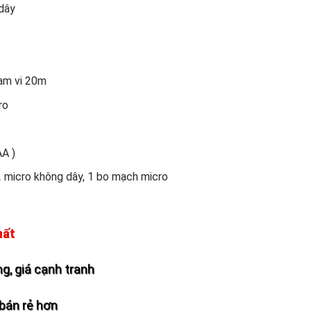
dây
ạm vi 20m
ro
AA )
 micro không dây, 1 bo mạch micro
hất
g, giá cạnh tranh
bán rẻ hơn