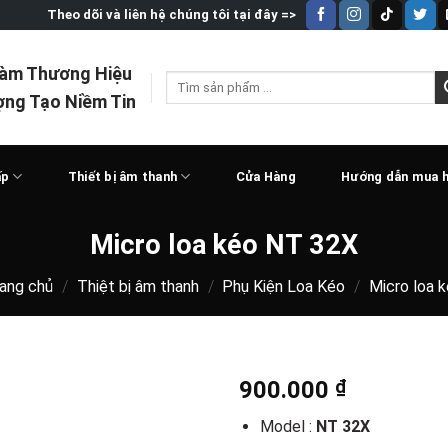
Theo dõi và liên hệ chúng tôi tại đây =>
Làm Thương Hiệu
Tìm
ợng Tạo Niềm Tin
kiếm:
ấp
Thiết bị âm thanh
Cửa Hàng
Hướng dẫn mua 
Micro loa kéo NT 32X
ang chủ
/
Thiệt bị âm thanh
/
Phụ Kiện Loa Kéo
/
Micro loa 
900.000
₫
Model :
NT 32X