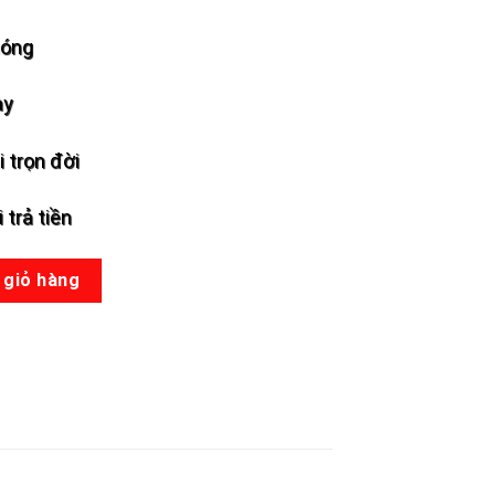
hóng
ày
 trọn đời
 trả tiền
g
 giỏ hàng