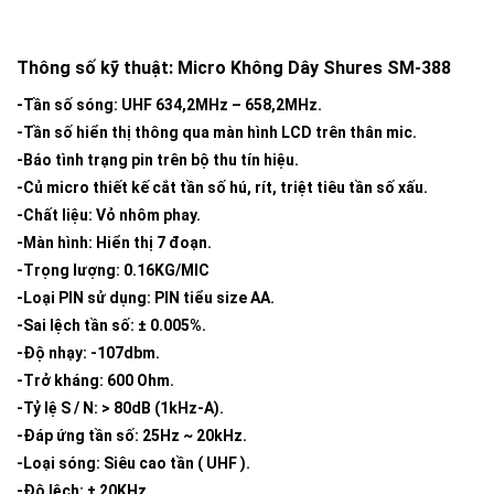
Thông số kỹ thuật: Micro Không Dây Shures SM-388
-Tần số sóng: UHF 634,2MHz – 658,2MHz.
-Tần số hiển thị thông qua màn hình LCD trên thân mic.
-Báo tình trạng pin trên bộ thu tín hiệu.
-Củ micro thiết kế cắt tần số hú, rít, triệt tiêu tần số xấu.
-Chất liệu: Vỏ nhôm phay.
-Màn hình: Hiển thị 7 đoạn.
-Trọng lượng: 0.16KG/MIC
-Loại PIN sử dụng: PIN tiểu size AA.
-Sai lệch tần số: ± 0.005%.
-Độ nhạy: -107dbm.
-Trở kháng: 600 Ohm.
-Tỷ lệ S / N: > 80dB (1kHz-A).
-Đáp ứng tần số: 25Hz ~ 20kHz.
-Loại sóng: Siêu cao tần ( UHF ).
-Độ lệch: ± 20KHz.