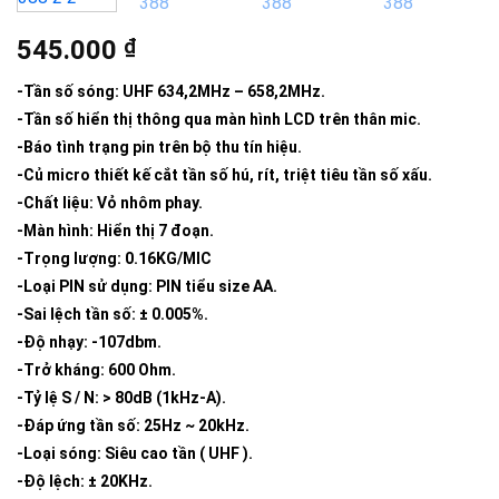
545.000
₫
-Tần số sóng: UHF 634,2MHz – 658,2MHz.
-Tần số hiển thị thông qua màn hình LCD trên thân mic.
-Báo tình trạng pin trên bộ thu tín hiệu.
-Củ micro thiết kế cắt tần số hú, rít, triệt tiêu tần số xấu.
-Chất liệu: Vỏ nhôm phay.
-Màn hình: Hiển thị 7 đoạn.
-Trọng lượng: 0.16KG/MIC
-Loại PIN sử dụng: PIN tiểu size AA.
-Sai lệch tần số: ± 0.005%.
-Độ nhạy: -107dbm.
-Trở kháng: 600 Ohm.
-Tỷ lệ S / N: > 80dB (1kHz-A).
-Đáp ứng tần số: 25Hz ~ 20kHz.
-Loại sóng: Siêu cao tần ( UHF ).
-Độ lệch: ± 20KHz.