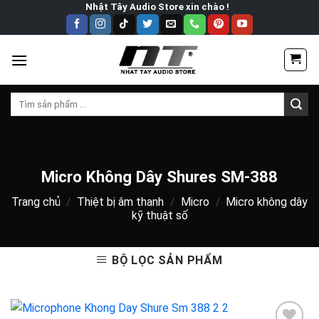
Skip
Nhật Tây Audio Store xin chào !
to
content
Tìm
kiếm:
Micro Không Dây Shures SM-388
Trang chủ
/
Thiệt bị âm thanh
/
Micro
/
Micro không dây
kỹ thuật số
BỘ LỌC SẢN PHẨM