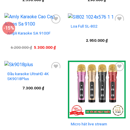
wishlist
wishlist
Loa Full SL-802
-15%
Ampli Karaoke SA 9100F
Add to
Add to
2.950.000
₫
wishlist
wishlist
Giá
Giá
6.200.000
₫
5.300.000
₫
gốc
hiện
là:
tại
6.200.000 ₫.
là:
5.300.000 ₫.
Đầu karaoke UltraHD 4K
SK9018Plus
Add to
Add to
7.300.000
₫
wishlist
wishlist
Micro hát live stream