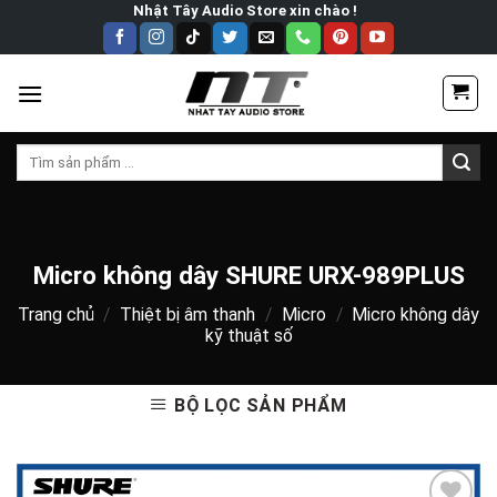
Skip
Nhật Tây Audio Store xin chào !
to
content
Tìm
kiếm:
Micro không dây SHURE URX-989PLUS
Trang chủ
/
Thiệt bị âm thanh
/
Micro
/
Micro không dây
kỹ thuật số
BỘ LỌC SẢN PHẨM