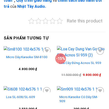
toán
,
Quy trình giao hàng
và
chính sách bảo hành đổi
trả
của
Nhật Tây Audio.
Rate this product
SẢN PHẨM TƯƠNG TỰ
Micro Dây Karaoke SM-8100
-15%
Loa Cây Đứng Acnos SL 959
Add to
Add to
4.800.000
₫
wishlist
wishlist
Giá
Giá
11.500.000
₫
9.800.000
₫
gốc
hiện
là:
tại
11.500.000 ₫.
là:
9.800
Loa SL-608/SL-609
Micro Karaoke Có Dây SM-
909
Add to
Add to
2.550.000
₫
290.000
₫