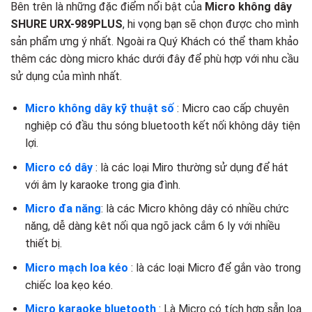
Bên trên là những đặc điểm nổi bật của
Micro không dây
SHURE URX-989PLUS
, hi vọng bạn sẽ chọn được cho mình
sản phẩm ưng ý nhất. Ngoài ra Quý Khách có thể tham khảo
thêm các dòng micro khác dưới đây để phù hợp với nhu cầu
sử dụng của mình nhất.
Micro không dây kỹ thuật số
: Micro cao cấp chuyên
nghiệp có đầu thu sóng bluetooth kết nối không dây tiện
lợi.
Micro có dây
: là các loại Miro thường sử dụng để hát
với âm ly karaoke trong gia đình.
Micro đa năng
: là các Micro không dây có nhiều chức
năng, dễ dàng kêt nối qua ngõ jack cắm 6 ly với nhiều
thiết bị.
Micro mạch loa kéo
: là các loại Micro để gắn vào trong
chiếc loa kẹo kéo.
Micro karaoke bluetooth
: Là Micro có tích hợp sẵn loa