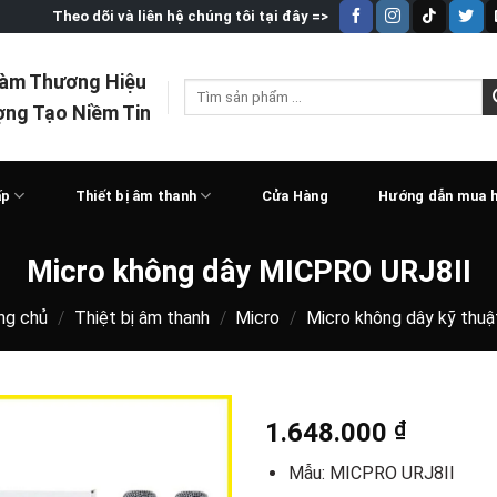
Theo dõi và liên hệ chúng tôi tại đây =>
Làm Thương Hiệu
Tìm
ợng Tạo Niềm Tin
kiếm:
ấp
Thiết bị âm thanh
Cửa Hàng
Hướng dẫn mua 
Micro không dây MICPRO URJ8II
ng chủ
/
Thiệt bị âm thanh
/
Micro
/
Micro không dây kỹ thuậ
1.648.000
₫
Mẫu: MICPRO URJ8II