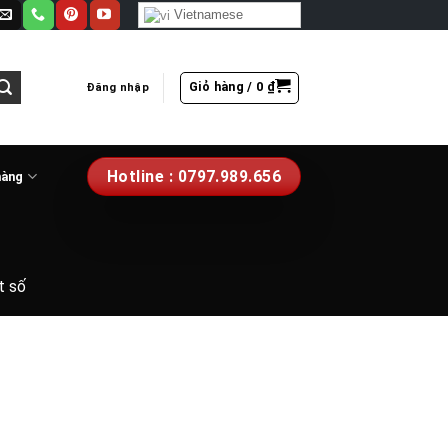
Vietnamese
Giỏ hàng /
0
₫
Đăng nhập
Hotline : 0797.989.656
hàng
t số