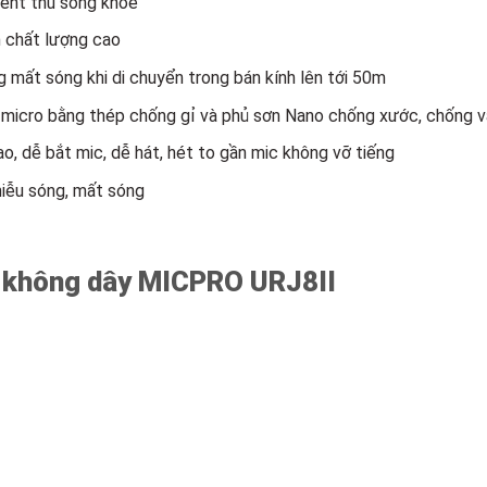
ntent thu sóng khỏe
n chất lượng cao
 mất sóng khi di chuyển trong bán kính lên tới 50m
micro bằng thép chống gỉ và phủ sơn Nano chống xước, chống vâ
, dễ bắt mic, dễ hát, hét to gần mic không vỡ tiếng
hiễu sóng, mất sóng
 không dây MICPRO URJ8II