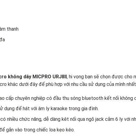
 âm thanh
 đa
cro không dây MICPRO URJ8II
, hi vọng bạn sẽ chọn được cho 
ro khác dưới đây để phù hợp với nhu cầu sử dụng của mình nhất
cao cấp chuyên nghiệp có đầu thu sóng bluetooth kết nối không dâ
sử dụng để hát với âm ly karaoke trong gia đình.
có nhiều chức năng, dễ dàng kêt nối qua ngõ jack cắm 6 ly với nhi
 để gắn vào trong chiếc loa kẹo kéo.