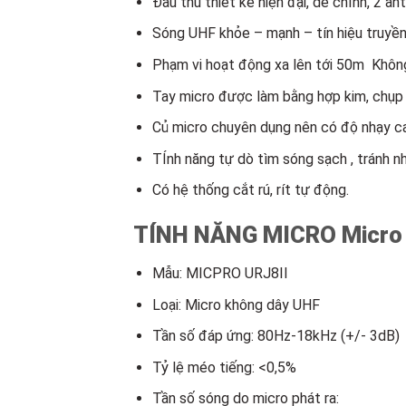
Đầu thu thiết kế hiện đại, dễ chỉnh, 2 a
Sóng UHF khỏe – mạnh – tín hiệu truyề
Phạm vi hoạt động xa lên tới 50m
Không
Tay micro được làm bằng hợp kim, chụp 
Củ micro chuyên dụng nên có độ nhạy cao
TÍnh năng tự dò tìm sóng sạch , tránh n
Có hệ thống cắt rú, rít tự động.
TÍNH NĂNG
MICRO Micro
Mẫu: MICPRO URJ8II
Loại: Micro không dây UHF
Tần số đáp ứng: 80Hz-18kHz (+/- 3dB)
Tỷ lệ méo tiếng: <0,5%
Tần số sóng do micro phát ra: