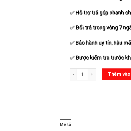
✅ Hỗ trợ trả góp nhanh c
✅ Đổi trả trong vòng 7 ng
✅ Bảo hành uy tín, hậu mãi
✅ Được kiểm tra trước khi
Micro không dây MICPRO URJ8
Thêm vào
Mô tả