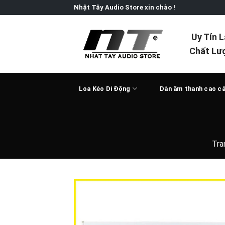
Skip
Nhật Tây Audio Store xin chào !
to
content
Uy Tín 
Chất Lư
Loa Kéo Di Động
Dàn âm thanh cao c
Tra