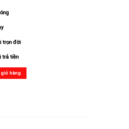
hóng
ày
 trọn đời
 trả tiền
II số lượng
 giỏ hàng