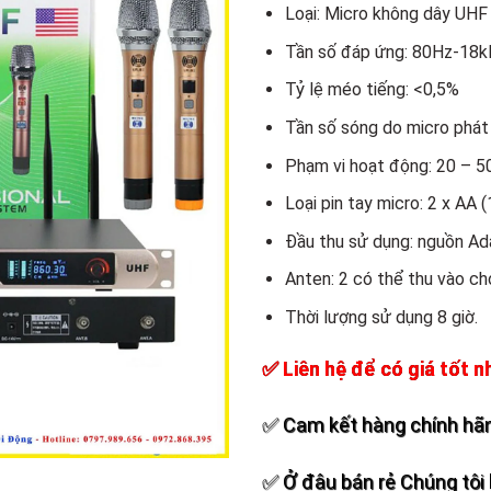
Add to
Loại: Micro không dây UHF
wishlist
Tần số đáp ứng: 80Hz-18k
Tỷ lệ méo tiếng: <0,5%
Tần số sóng do micro phát 
Phạm vi hoạt động: 20 – 
Loại pin tay micro: 2 x AA (
Đầu thu sử dụng: nguồn Ad
Anten: 2 có thể thu vào ch
Thời lượng sử dụng 8 giờ.
✅ Liên hệ để có giá tốt n
✅ Cam kết hàng chính hãn
✅ Ở đâu bán rẻ Chúng tôi 