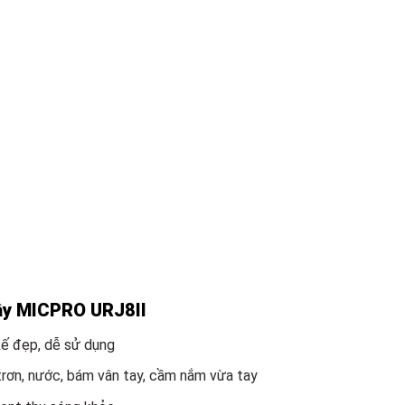
dây MICPRO URJ8II
kế đẹp, dễ sử dụng
rơn, nước, bám vân tay, cầm nắm vừa tay