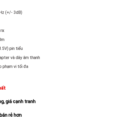
Hz (+/- 3dB)
ra:
50m
1.5V) pin tiểu
apter và dây âm thanh
o phạm vi tối đa
hất
g, giá cạnh tranh
bán rẻ hơn