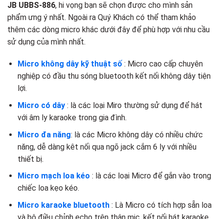
JB UBBS-886
, hi vọng bạn sẽ chọn được cho mình sản
phẩm ưng ý nhất. Ngoài ra Quý Khách có thể tham khảo
thêm các dòng micro khác dưới đây để phù hợp với nhu cầu
sử dụng của mình nhất.
Micro không dây kỹ thuật số
: Micro cao cấp chuyên
nghiệp có đầu thu sóng bluetooth kết nối không dây tiện
lợi.
Micro có dây
: là các loại Miro thường sử dụng để hát
với âm ly karaoke trong gia đình.
Micro đa năng
: là các Micro không dây có nhiều chức
năng, dễ dàng kêt nối qua ngõ jack cắm 6 ly với nhiều
thiết bị.
Micro mạch loa kéo
: là các loại Micro để gắn vào trong
chiếc loa kẹo kéo.
Micro karaoke bluetooth
: Là Micro có tích hợp sẵn loa
và bộ điều chỉnh echo trên thân mic, kết nối hát karaoke