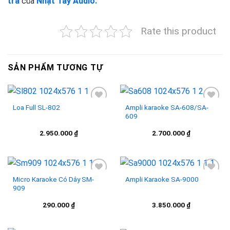
trả
của
Nhật Tây Audio.
Rate this product
SẢN PHẨM TƯƠNG TỰ
Loa Full SL-802
Ampli karaoke SA-608/SA-
609
Add to
Add to
2.950.000
₫
2.700.000
₫
wishlist
wishlist
Micro Karaoke Có Dây SM-
Ampli Karaoke SA-9000
909
Add to
Add to
290.000
₫
3.850.000
₫
wishlist
wishlist