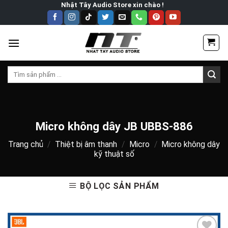
Skip
Nhật Tây Audio Store xin chào !
to
content
Tìm
kiếm:
Micro không dây JB UBBS-886
Trang chủ
/
Thiệt bị âm thanh
/
Micro
/
Micro không dây
kỹ thuật số
BỘ LỌC SẢN PHẨM