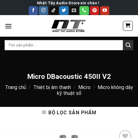
Skip
Nhật Tây Audio Store xin chào !
to
content
Tìm
kiếm:
Micro DBacoustic 450II V2
Trang chủ
/
Thiệt bị âm thanh
/
Micro
/
Micro không dây
kỹ thuật số
BỘ LỌC SẢN PHẨM