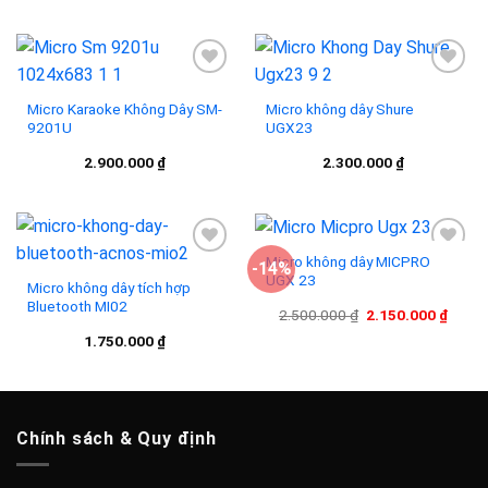
Micro Karaoke Không Dây SM-
Micro không dây Shure
9201U
UGX23
Add to
Add to
wishlist
wishlist
2.900.000
₫
2.300.000
₫
Micro không dây MICPRO
-14%
UGX 23
Micro không dây tích hợp
Bluetooth MI02
Add to
Add to
Giá
Giá
2.500.000
₫
2.150.000
₫
wishlist
wishlist
gốc
hiện
1.750.000
₫
là:
tại
2.500.000 ₫.
là:
2.150
Chính sách & Quy định