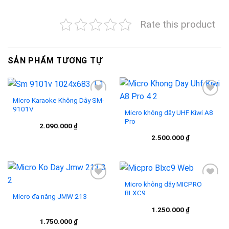
Rate this product
SẢN PHẨM TƯƠNG TỰ
Micro Karaoke Không Dây SM-
9101V
Micro không dây UHF Kiwi A8
Pro
Add to
Add to
2.090.000
₫
wishlist
wishlist
2.500.000
₫
Micro không dây MICPRO
BLXC9
Micro đa năng JMW 213
Add to
Add to
1.250.000
₫
wishlist
wishlist
1.750.000
₫