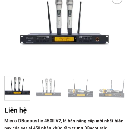
Add to
wishlist
Liên hệ
Micro DBacoustic 450II V2
,
là bản nâng cấp mới nhất hiện
nay của serial 450 phân khúc tầm trung DBacoustic