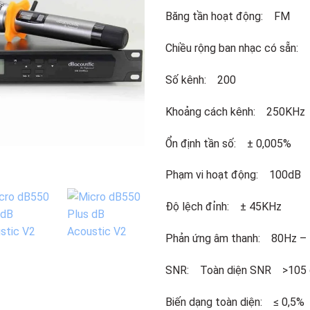
Add to
Băng tần hoạt động: FM
wishlist
Chiều rộng ban nhạc có sẵn
Số kênh: 200
Khoảng cách kênh: 250KHz
Ổn định tần số: ± 0,005%
Phạm vi hoạt động: 100dB
Độ lệch đỉnh: ± 45KHz
Phản ứng âm thanh: 80Hz – 
SNR: Toàn diện SNR >105
Biến dạng toàn diện: ≤ 0,5%