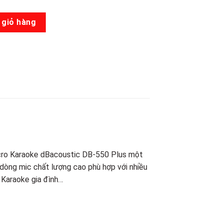
 V2 số lượng
 giỏ hàng
Micro Karaoke dBacoustic DB-550 Plus một
 dòng mic chất lượng cao phù hợp với nhiều
 Karaoke gia đình…