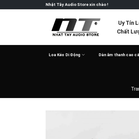
Skip
Nhật Tây Audio Store xin chào !
to
content
Uy Tín 
Chất Lư
Loa Kéo Di Động
Dàn âm thanh cao c
Tra