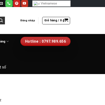
Vietnamese
Giỏ hàng /
0
₫
Đăng nhập
Hotline : 0797.989.656
hàng
t số
z