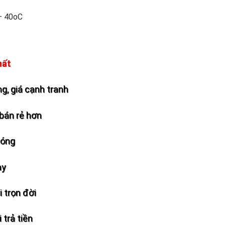
– 40oC
hất
g, giá cạnh tranh
bán rẻ hơn
hóng
ày
 trọn đời
 trả tiền