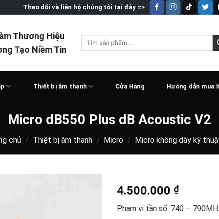
Theo dõi và liên hệ chúng tôi tại đây =>
Làm Thương Hiệu
Tìm
ợng Tạo Niềm Tin
kiếm:
ấp
Thiết bị âm thanh
Cửa Hàng
Hướng dẫn mua 
Micro dB550 Plus dB Acoustic V2
ng chủ
/
Thiệt bị âm thanh
/
Micro
/
Micro không dây kỹ thuậ
4.500.000
₫
Phạm vi tần số: 740 – 790MH