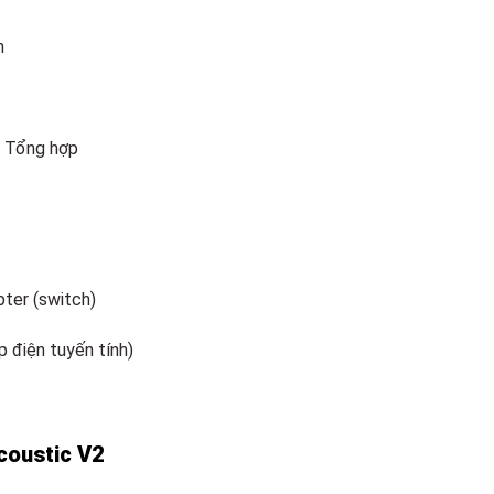
n
à Tổng hợp
ter (switch)
 điện tuyến tính)
coustic V2