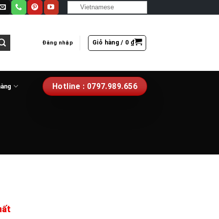
Vietnamese
Giỏ hàng /
0
₫
Đăng nhập
Hotline : 0797.989.656
hàng
hất