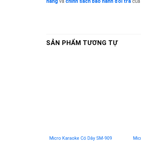
hàng
và
chính sách bảo hành đổi trả
củ
SẢN PHẨM TƯƠNG TỰ
Add to
wishlist
Micro Karaoke Có Dây SM-909
Mic