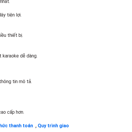
nhất.
y tiện lợi.
ều thiết bị.
át karaoke dễ dàng.
hông tin mô tả.
cao cấp hơn.
thức thanh toán
,
Quy trình giao