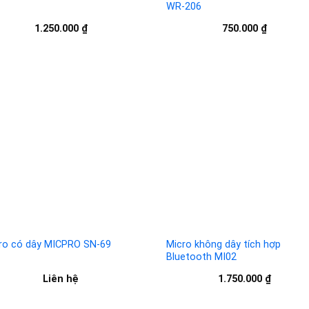
WR-206
1.250.000
₫
750.000
₫
Add to
Add 
wishlist
wishl
ro có dây MICPRO SN-69
Micro không dây tích hợp
Bluetooth MI02
Liên hệ
1.750.000
₫