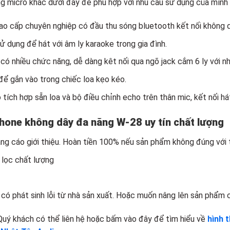
 micro khác dưới đây để phù hợp với nhu cầu sử dụng của mình 
cao cấp chuyên nghiệp có đầu thu sóng bluetooth kết nối không dâ
sử dụng để hát với âm ly karaoke trong gia đình.
có nhiều chức năng, dễ dàng kêt nối qua ngõ jack cắm 6 ly với nhi
 để gắn vào trong chiếc loa kẹo kéo.
 tích hợp sẵn loa và bộ điều chỉnh echo trên thân mic, kết nối h
hone không dây đa năng W-28 uy tín chất lượng
g cáo giới thiệu. Hoàn tiền 100% nếu sản phẩm không đúng với t
 lọc chất lượng
có phát sinh lỗi từ nhà sản xuất. Hoặc muốn nâng lên sản phẩm 
Quý khách có thể liên hệ hoặc bấm vào đây để tìm hiểu về
hình 