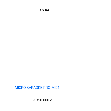
Liên hệ
to
Add to
ist
wishlist
MICRO KARAOKE PRO-MIC1
3.750.000
₫