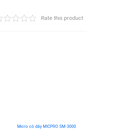
Rate this product
to
Add to
ist
wishlist
Micro có dây MICPRO SM-3000