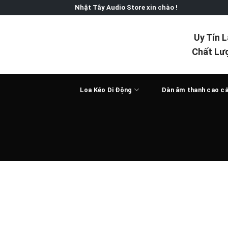
Skip
Nhật Tây Audio Store xin chào !
to
content
Uy Tín 
Chất Lư
Loa Kéo Di Động
Dàn âm thanh cao c