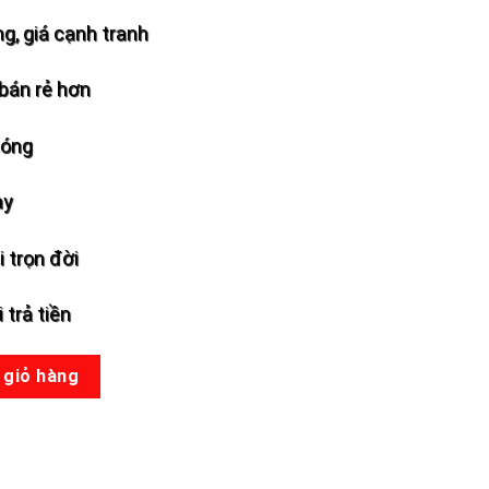
g, giá cạnh tranh
bán rẻ hơn
hóng
ày
 trọn đời
 trả tiền
 giỏ hàng