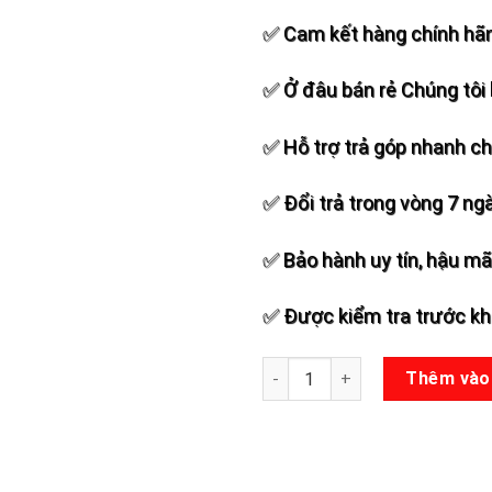
Add to
wishlist
✅ Cam kết hàng chính hãn
✅ Ở đâu bán rẻ Chúng tôi 
✅ Hỗ trợ trả góp nhanh c
✅ Đổi trả trong vòng 7 ng
✅ Bảo hành uy tín, hậu mãi
✅ Được kiểm tra trước khi
Micro đa năng W-28 số lượng
Thêm vào