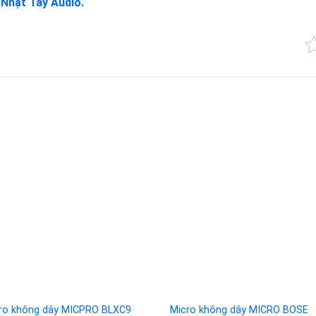
a
Nhật Tây Audio.
Add to
Add 
wishlist
wishl
ro không dây MICPRO BLXC9
Micro không dây MICRO BOSE