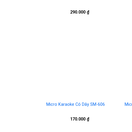
290.000
₫
Add to
wishlist
Micro Karaoke Có Dây SM-606
Mic
170.000
₫