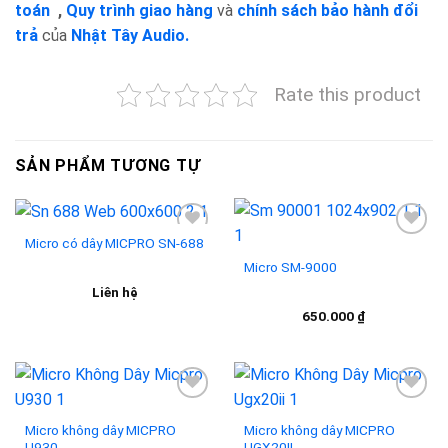
toán
,
Quy trình giao hàng
và
chính sách bảo hành đổi
trả
của
Nhật Tây Audio.
Rate this product
SẢN PHẨM TƯƠNG TỰ
Micro có dây MICPRO SN-688
Micro SM-9000
Add to
Add to
Liên hệ
wishlist
wishlist
650.000
₫
Micro không dây MICPRO
Micro không dây MICPRO
U930
UGX20II
Add to
Add to