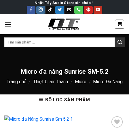
Skip
Nhật Tây Audio Store xin chào !
to
content
Tìm
kiếm:
Micro đa năng Sunrise SM-5.2
Trang chủ
/
Thiệt bị âm thanh
/
Micro
/
Micro Đa Năng
BỘ LỌC SẢN PHẨM