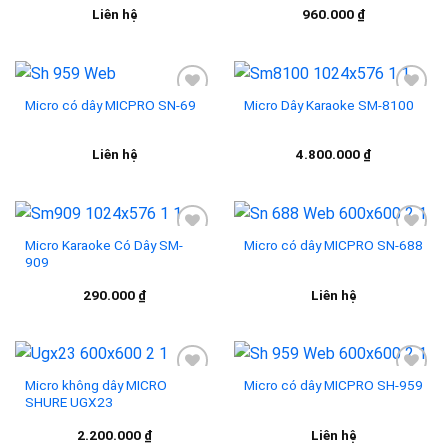
Add to
Add to
Liên hệ
960.000
₫
wishlist
wishlist
Micro có dây MICPRO SN-69
Micro Dây Karaoke SM-8100
Add to
Add to
Liên hệ
4.800.000
₫
wishlist
wishlist
Micro Karaoke Có Dây SM-
Micro có dây MICPRO SN-688
909
Add to
Add to
290.000
₫
Liên hệ
wishlist
wishlist
Micro không dây MICRO
Micro có dây MICPRO SH-959
SHURE UGX23
Add to
Add to
2.200.000
₫
Liên hệ
wishlist
wishlist