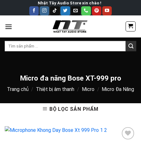
Skip
Nhật Tây Audio Store xin chào !
to
content
Tìm
kiếm:
Micro đa năng Bose XT-999 pro
Trang chủ
/
Thiệt bị âm thanh
/
Micro
/
Micro Đa Năng
BỘ LỌC SẢN PHẨM