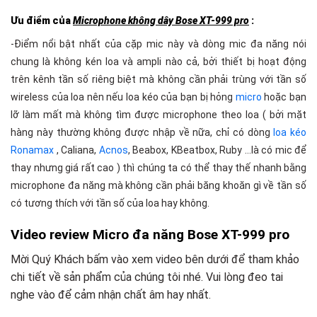
Ưu điểm của
Microphone không dây Bose XT-999 pro
:
-Điểm nổi bật nhất của cặp mic này và dòng mic đa năng nói
chung là không kén loa và ampli nào cả, bởi thiết bị hoạt động
trên kênh tần số riêng biệt mà không cần phải trùng với tần số
wireless của loa nên nếu loa kéo của bạn bị hỏng
micro
hoặc bạn
lỡ làm mất mà không tìm được microphone theo loa ( bởi mặt
hàng này thường không được nhập về nữa, chỉ có dòng
loa kéo
Ronamax
, Caliana,
Acnos
, Beabox, KBeatbox, Ruby …là có mic để
thay nhưng giá rất cao ) thì chúng ta có thể thay thế nhanh bằng
microphone đa năng mà không cần phải băng khoăn gì về tần số
có tương thích với tần số của loa hay không.
Video review Micro đa năng Bose XT-999 pro
Mời Quý Khách bấm vào xem video bên dưới để tham khảo
chi tiết về sản phẩm của chúng tôi nhé. Vui lòng đeo tai
nghe vào để cảm nhận chất âm hay nhất.