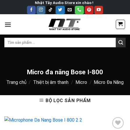
Skip
Nhật Tây Audio Store xin chào !
to
content
Tìm
kiếm:
Micro đa năng Bose I-800
Trang chủ
/
Thiệt bị âm thanh
/
Micro
/
Micro Đa Năng
BỘ LỌC SẢN PHẨM