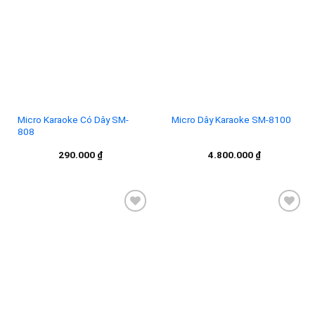
Add to
Add to
wishlist
wishlist
Micro Karaoke Có Dây SM-
Micro Dây Karaoke SM-8100
808
290.000
₫
4.800.000
₫
Add to
Add to
wishlist
wishlist