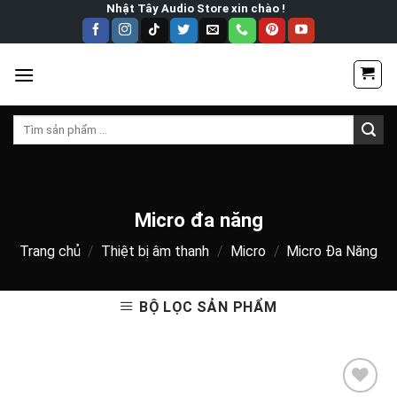
Skip
Nhật Tây Audio Store xin chào !
to
content
Tìm
kiếm:
Micro đa năng
Trang chủ
/
Thiệt bị âm thanh
/
Micro
/
Micro Đa Năng
BỘ LỌC SẢN PHẨM