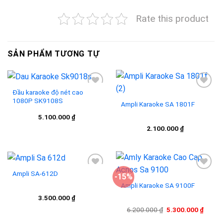
Rate this product
SẢN PHẨM TƯƠNG TỰ
Đầu karaoke độ nét cao
1080P SK9108S
Ampli Karaoke SA 1801F
Add to
Add to
5.100.000
₫
wishlist
wishlist
2.100.000
₫
Ampli SA-612D
-15%
Ampli Karaoke SA 9100F
Add to
Add to
3.500.000
₫
wishlist
wishlist
Giá
Giá
6.200.000
₫
5.300.000
₫
gốc
hiện