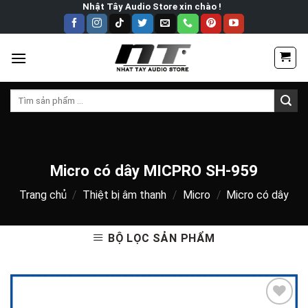
Skip
Nhật Tây Audio Store xin chào !
to
content
Tìm
kiếm:
Micro có dây MICPRO SH-959
Trang chủ
/
Thiệt bị âm thanh
/
Micro
/
Micro có dây
BỘ LỌC SẢN PHẨM