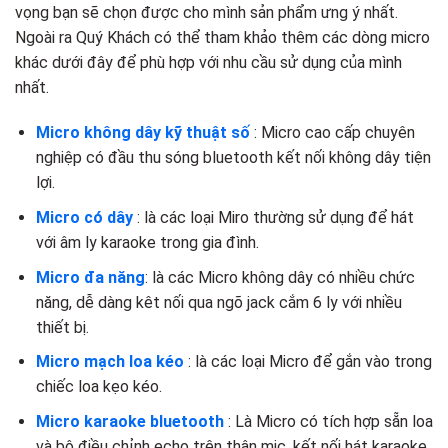
vọng bạn sẽ chọn được cho mình sản phẩm ưng ý nhất.
Ngoài ra Quý Khách có thể tham khảo thêm các dòng micro
khác dưới đây để phù hợp với nhu cầu sử dụng của mình
nhất.
Micro không dây kỹ thuật số
: Micro cao cấp chuyên
nghiệp có đầu thu sóng bluetooth kết nối không dây tiện
lợi.
Micro có dây
: là các loại Miro thường sử dụng để hát
với âm ly karaoke trong gia đình.
Micro đa năng
: là các Micro không dây có nhiều chức
năng, dễ dàng kêt nối qua ngõ jack cắm 6 ly với nhiều
thiết bị.
Micro mạch loa kéo
: là các loại Micro để gắn vào trong
chiếc loa kẹo kéo.
Micro karaoke bluetooth
: Là Micro có tích hợp sẵn loa
và bộ điều chỉnh echo trên thân mic, kết nối hát karaoke