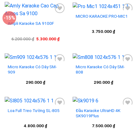
MICRO KARAOKE PRO-MIC1
-15%
Ampli Karaoke SA 9100F
Add to
Add to
3.750.000
₫
wishlist
wishlist
Giá
Giá
6.200.000
₫
5.300.000
₫
gốc
hiện
là:
tại
6.200.000 ₫.
là:
5.300.000 ₫.
Micro Karaoke Có Dây SM-
Micro Karaoke Có Dây SM-
909
808
Add to
Add to
290.000
₫
290.000
₫
wishlist
wishlist
Loa Full Treo Tường SL-805
Đầu Karaoke UltraHD 4K
SK9019Plus
Add to
Add to
4.800.000
₫
7.500.000
₫
wishlist
wishlist