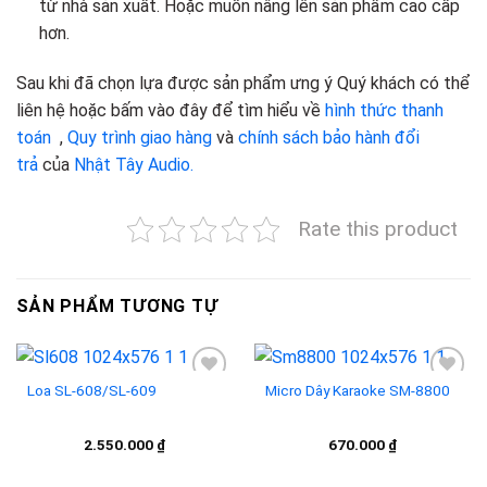
từ nhà sản xuất. Hoặc muốn nâng lên sản phẩm cao cấp
hơn.
Sau khi đã chọn lựa được sản phẩm ưng ý Quý khách có thể
liên hệ hoặc bấm vào đây để tìm hiểu về
hình thức thanh
toán
,
Quy trình giao hàng
và
chính sách bảo hành đổi
trả
của
Nhật Tây Audio.
Rate this product
SẢN PHẨM TƯƠNG TỰ
Loa SL-608/SL-609
Micro Dây Karaoke SM-8800
Add to
Add to
2.550.000
₫
670.000
₫
wishlist
wishlist