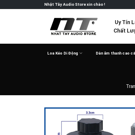
Skip
Nhật Tây Audio Store xin chào !
to
content
Uy Tín 
Chất Lư
Loa Kéo Di Động
Dàn âm thanh cao c
Tra