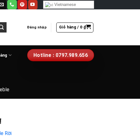
Vietnamese
Giỏ hàng /
0
₫
Đăng nhập
Hotline : 0797.989.656
hàng
eble
₫
le Rời