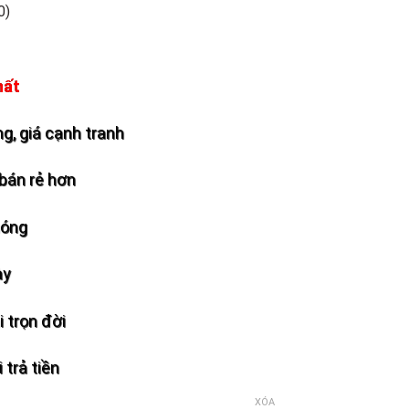
0)
hất
g, giá cạnh tranh
bán rẻ hơn
hóng
ày
 trọn đời
 trả tiền
XÓA