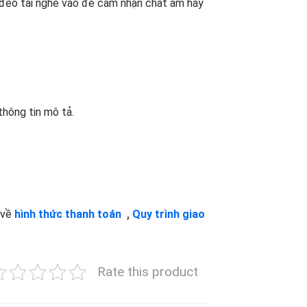
 đeo tai nghe vào để cảm nhận chất âm hay
hông tin mô tả.
 về
hình thức thanh toán
,
Quy trình giao
Rate this product