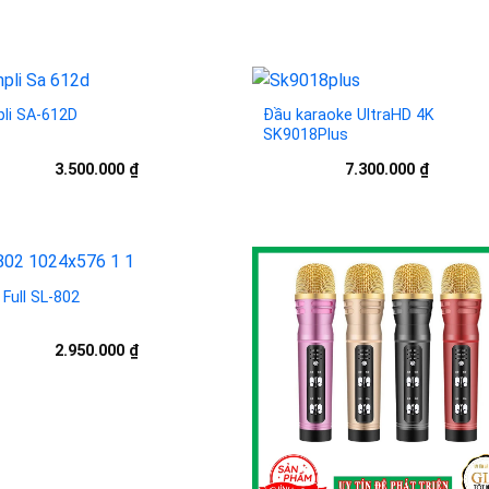
li SA-612D
Đầu karaoke UltraHD 4K
SK9018Plus
Add to
Add 
3.500.000
₫
7.300.000
₫
wishlist
wishl
 Full SL-802
Add to
Add 
2.950.000
₫
wishlist
wishl