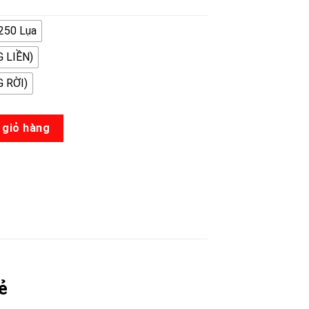
250 Lụa
 LIỀN)
 RỜI)
 giỏ hàng
ẻ