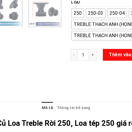
LOẠI
250
250-03
250-04
TREBLE THẠCH ANH (HỌNG
TREBLE THẠCH ANH (HỌNG
Loa Treble Rời 250 số lượng
Thêm vào
Mô tả
Thông tin bổ sung
Củ Loa Treble Rời 250, Loa tép 250 giá r