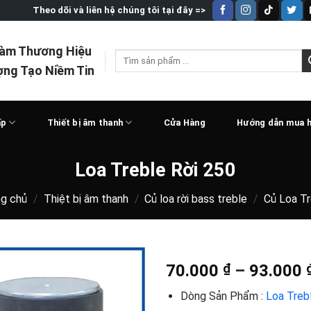
Theo dõi và liên hệ chúng tôi tại đây =>
Làm Thương Hiệu
Tìm
ợng Tạo Niềm Tin
kiếm:
ấp
Thiết bị âm thanh
Cửa Hàng
Hướng dẫn mua 
Loa Treble Rời 250
ng chủ
/
Thiệt bị âm thanh
/
Củ loa rời bass treble
/
Củ Loa Tr
70.000
₫
–
93.000
Dòng Sản Phẩm :
Loa Treb