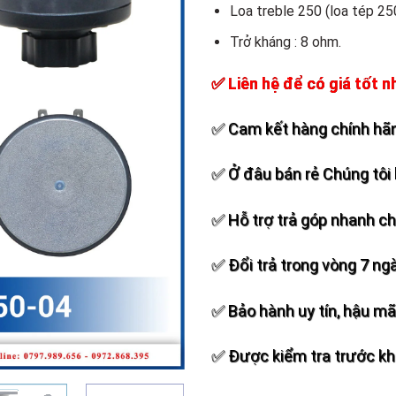
Add to
Loa treble 250 (loa tép 25
wishlist
Trở kháng : 8 ohm.
✅ Liên hệ để có giá tốt n
✅ Cam kết hàng chính hãn
✅ Ở đâu bán rẻ Chúng tôi 
✅ Hỗ trợ trả góp nhanh c
✅ Đổi trả trong vòng 7 ng
✅ Bảo hành uy tín, hậu mãi
✅ Được kiểm tra trước khi