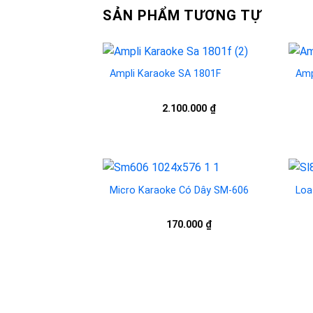
SẢN PHẨM TƯƠNG TỰ
Ampli Karaoke SA 1801F
Amp
Add to
2.100.000
₫
wishlist
Micro Karaoke Có Dây SM-606
Loa
Add to
170.000
₫
wishlist