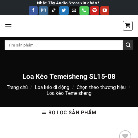
Skip
Nhật Tây Audio Store xin chào !
to
content
Tìm
kiếm:
Loa Kéo Temeisheng SL15-08
Trang chủ
/
Loa kéo di động
/
Chọn theo thương hiệu
/
Loa kéo Temeisheng
BỘ LỌC SẢN PHẨM