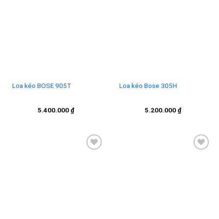
Add to
Add to
wishlist
wishlist
Loa kéo BOSE 905T
Loa kéo Bose 305H
5.400.000
₫
5.200.000
₫
Add to
Add to
wishlist
wishlist