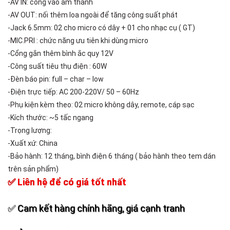
-AV IN: cổng vào âm thanh
-AV OUT: nối thêm loa ngoài để tăng công suất phát
-Jack 6.5mm: 02 cho micro có dây + 01 cho nhạc cụ ( GT)
-MIC.PRI : chức năng ưu tiên khi dùng micro
-Cổng gắn thêm bình ắc quy 12V
-Công suất tiêu thụ điện : 60W
-Đèn báo pin: full – char – low
-Điện trực tiếp: AC 200-220V/ 50 – 60Hz
-Phụ kiện kèm theo: 02 micro không dây, remote, cáp sạc
-Kích thước: ~5 tấc ngang
-Trọng lượng:
-Xuất xứ: China
-Bảo hành: 12 tháng, bình điện 6 tháng ( bảo hành theo tem dán
trên sản phẩm)
✅ Liên hệ để có giá tốt nhất
✅ Cam kết hàng chính hãng, giá cạnh tranh