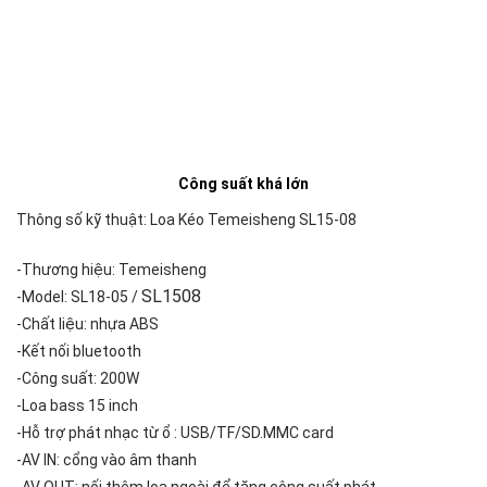
Công suất khá lớn
Thông số kỹ thuật: Loa Kéo Temeisheng SL15-08
-Thương hiệu: Temeisheng
SL1508
-Model: SL18-05 /
-Chất liệu: nhựa ABS
-Kết nối bluetooth
-Công suất: 200W
-Loa bass 15 inch
-Hỗ trợ phát nhạc từ ổ : USB/TF/SD.MMC card
-AV IN: cổng vào âm thanh
-AV OUT: nối thêm loa ngoài để tăng công suất phát