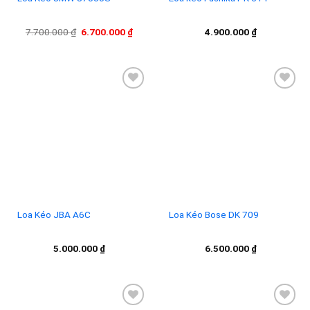
Giá
Giá
7.700.000
₫
6.700.000
₫
4.900.000
₫
gốc
hiện
là:
tại
7.700.000 ₫.
là:
6.700.000 ₫.
Add to
Add to
wishlist
wishlist
Loa Kéo JBA A6C
Loa Kéo Bose DK 709
5.000.000
₫
6.500.000
₫