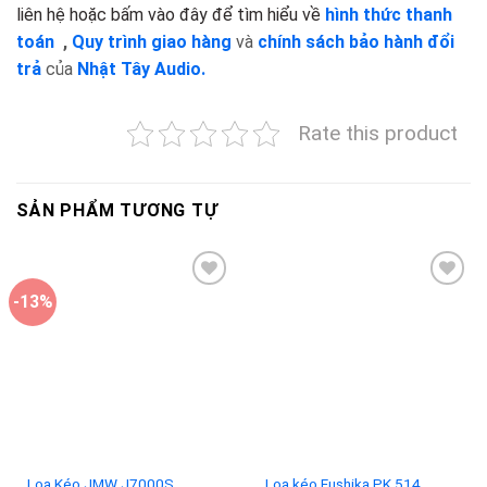
liên hệ hoặc bấm vào đây để tìm hiểu về
hình thức thanh
toán
,
Quy trình giao hàng
và
chính sách bảo hành đổi
trả
của
Nhật Tây Audio.
Rate this product
SẢN PHẨM TƯƠNG TỰ
-13%
Add to
Add to
wishlist
wishlist
Loa Kéo JMW J7000S
Loa kéo Fushika PK 514