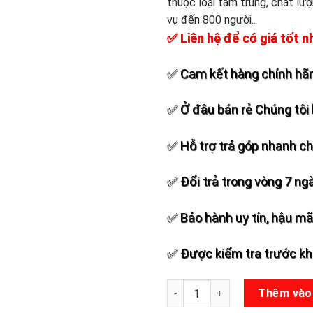
thuộc loại tầm trung, chất lư
Add to
vụ đến 800 người..
wishlist
✅ Liên hệ để có giá tốt n
✅ Cam kết hàng chính hãn
✅ Ở đâu bán rẻ Chúng tôi 
✅ Hỗ trợ trả góp nhanh c
✅ Đổi trả trong vòng 7 ng
✅ Bảo hành uy tín, hậu mãi
✅ Được kiểm tra trước khi
Loa Kéo Temeisheng SL12-04
Thêm vào