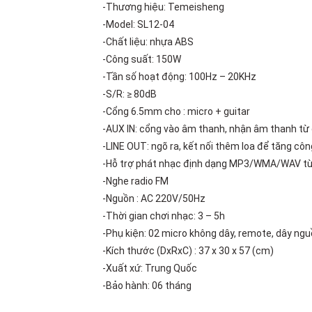
-Thương hiệu: Temeisheng
-Model: SL12-04
-Chất liệu: nhựa ABS
-Công suất: 150W
-Tần số hoạt động: 100Hz – 20KHz
-S/R: ≥ 80dB
-Cổng 6.5mm cho : micro + guitar
-AUX IN: cổng vào âm thanh, nhận âm thanh từ c
-LINE OUT: ngõ ra, kết nối thêm loa để tăng cô
-Hỗ trợ phát nhạc định dạng MP3/WMA/WAV t
-Nghe radio FM
-Nguồn : AC 220V/50Hz
-Thời gian chơi nhạc: 3 – 5h
-Phụ kiện: 02 micro không dây, remote, dây ng
-Kích thước (DxRxC) : 37 x 30 x 57 (cm)
-Xuất xứ: Trung Quốc
-Bảo hành: 06 tháng