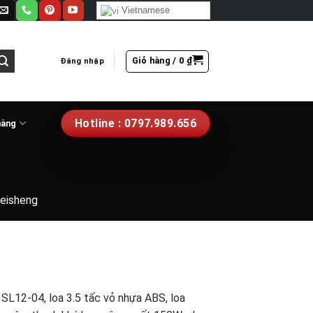
Vietnamese
Giỏ hàng /
0
₫
Đăng nhập
Hotline : 0797.989.656
hàng
eisheng
L12-04, loa 3.5 tấc vỏ nhựa ABS, loa