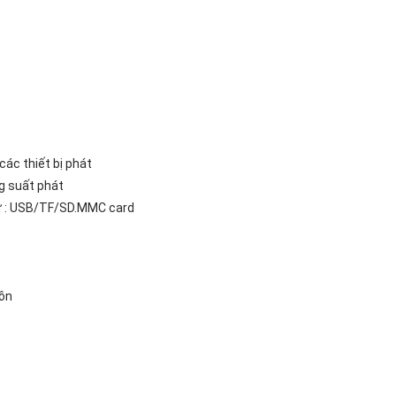
ác thiết bị phát
ng suất phát
ừ : USB/TF/SD.MMC card
uồn