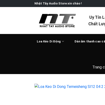
Skip
Nhật Tây Audio Store xin chào !
to
content
Uy Tín 
Chất Lư
Loa Kéo Di Động
Dàn âm thanh cao c
Trang c