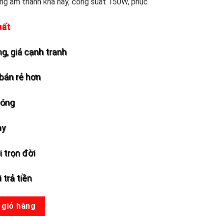
ợng âm thanh khá hay, công suất 150W, phục
hất
g, giá cạnh tranh
bán rẻ hơn
hóng
ày
 trọn đời
 trả tiền
 số lượng
 giỏ hàng