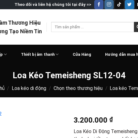
Theo dõi và liên hệ chúng tôi tại đây =>
Làm Thương Hiệu
Tìm
ợng Tạo Niềm Tin
kiếm:
ấp
Thiết bị âm thanh
Cửa Hàng
Hướng dẫn mua 
Loa Kéo Temeisheng SL12-04
hủ
/
Loa kéo di động
/
Chọn theo thương hiệu
/
Loa kéo Tem
3.200.000
₫
Loa Kéo Di Động Temeisheng S