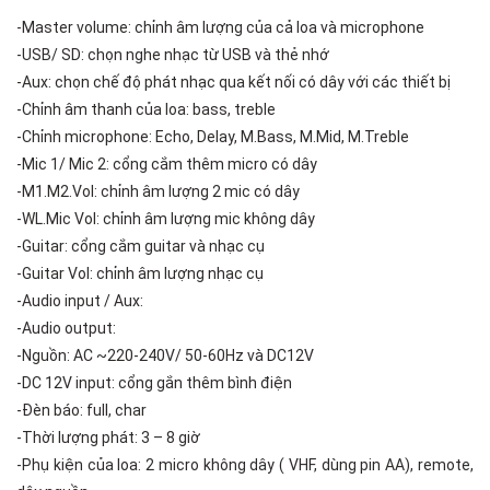
-Master volume: chỉnh âm lượng của cả loa và microphone
-USB/ SD: chọn nghe nhạc từ USB và thẻ nhớ
-Aux: chọn chế độ phát nhạc qua kết nối có dây với các thiết bị
-Chỉnh âm thanh của loa: bass, treble
-Chỉnh microphone: Echo, Delay, M.Bass, M.Mid, M.Treble
-Mic 1/ Mic 2: cổng cắm thêm micro có dây
-M1.M2.Vol: chỉnh âm lượng 2 mic có dây
-WL.Mic Vol: chỉnh âm lượng mic không dây
-Guitar: cổng cắm guitar và nhạc cụ
-Guitar Vol: chỉnh âm lượng nhạc cụ
-Audio input / Aux:
-Audio output:
-Nguồn: AC ~220-240V/ 50-60Hz và DC12V
-DC 12V input: cổng gắn thêm bình điện
-Đèn báo: full, char
-Thời lượng phát: 3 – 8 giờ
-Phụ kiện của loa: 2 micro không dây ( VHF, dùng pin AA), remote,