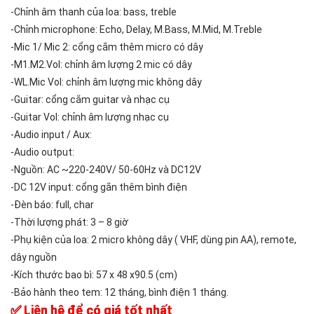
-Chỉnh âm thanh của loa: bass, treble
-Chỉnh microphone: Echo, Delay, M.Bass, M.Mid, M.Treble
-Mic 1/ Mic 2: cổng cắm thêm micro có dây
-M1.M2.Vol: chỉnh âm lượng 2 mic có dây
-WL.Mic Vol: chỉnh âm lượng mic không dây
-Guitar: cổng cắm guitar và nhạc cụ
-Guitar Vol: chỉnh âm lượng nhạc cụ
-Audio input / Aux:
-Audio output:
-Nguồn: AC ~220-240V/ 50-60Hz và DC12V
-DC 12V input: cổng gắn thêm bình điện
-Đèn báo: full, char
-Thời lượng phát: 3 – 8 giờ
-Phụ kiện của loa: 2 micro không dây ( VHF, dùng pin AA), remote,
dây nguồn
-Kích thước bao bì: 57 x 48 x90.5 (cm)
-Bảo hành theo tem: 12 tháng, bình điện 1 tháng.
✅ Liên hệ để có giá tốt nhất