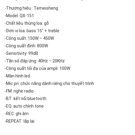
-Thương hiệu : Temeisheng
-Model: QX-151
-Chất liệu thùng loa: gỗ
-Đơn vị loa: bass 15″ + treble
-Công suất: 150W – 450W
-Công suất đỉnh: 800W
-Sensitivity: 99dB
-Tần số đáp ứng: 40Hz – 20KHz
-Công suất tối đa của ampli: 100W
-Màn hình led
-Mic pri: chức năng dành riêng cho thuyết trình
-FM: nghe radio
-BT: kết nối bluetooth
-EQ: auto chỉnh tone
-REC: ghi âm
-REPEAT: lặp lại