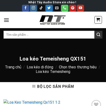
Skip
Nhật Tây Audio Store xin chào !
to
content
Tìm
kiếm:
Loa kéo Temeisheng QX151
Trang chủ
/
Loa kéo di động
/
Chọn theo thương hiệu
/
Loa kéo Temeisheng
BỘ LỌC SẢN PHẨM