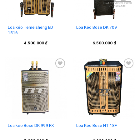
Loa kéo Temeisheng ED
Loa Kéo Bose DK 709
1516
4.500.000
₫
6.500.000
₫
Add to
Add to
wishlist
wishlist
Loa kéo Bose DK 999 FX
Loa Kéo Bose NT 18F