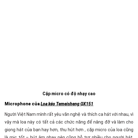
Cặp micro có độ nhạy cao
Microphone của
Loa kéo Temeisheng QX151
Người Việt Nam mình rất yêu văn nghệ và thích ca hát với nhau, vì
vậy mà loa này có tất cả các chức năng để nâng đỡ và làm cho
giọng hát của bạn hay hơn, thu hút hơn , cặp micro của loa cũng
là mic tốt – hút âm nhạy nên cũng hỗ trợ nhiều cho người hát,