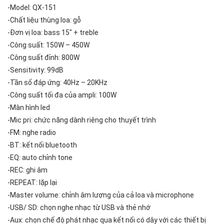
-Model: QX-151
-Chất liệu thùng loa: gỗ
-Đơn vị loa: bass 15″ + treble
-Công suất: 150W – 450W
-Công suất đỉnh: 800W
-Sensitivity: 99dB
-Tần số đáp ứng: 40Hz – 20KHz
-Công suất tối đa của ampli: 100W
-Màn hình led
-Mic pri: chức năng dành riêng cho thuyết trình
-FM: nghe radio
-BT: kết nối bluetooth
-EQ: auto chỉnh tone
-REC: ghi âm
-REPEAT: lặp lại
-Master volume: chỉnh âm lượng của cả loa và microphone
-USB/ SD: chọn nghe nhạc từ USB và thẻ nhớ
-Aux: chọn chế độ phát nhạc qua kết nối có dây với các thiết bị