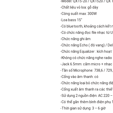
-Model: QX15-20 / QX1520 / QX 
Add to
wishlist
-Chất liệu vỏ loa: gỗ dày
-Công suất max: 300W
-Loa bass 15″
-Có bluetooth, khoảng cách kết 
-Có chức năng đọc file nhạc từ 
-Chức năng ghi âm
-Chức năng Echo ( độ vang) / Del
-Chức năng Equalizer : kích hoạt
-Không có chức năng nghe radio
-Jack 6.5mm: cắm micro + nhạc
-Tần số Microphone: 738,6 / 729
-Cổng vào âm thanh: có
-Chức năng loại bỏ chức năng đ
-Cổng xuất âm thanh ra các thiết
-Sử dụng 2 nguồn điện: AC 220 –
-Có thể gắn thêm bình điện phụ 
-Thời gian sử dụng: 3 – 6 giờ