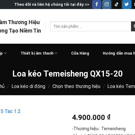
Theo dõi và liên hệ chúng tôi tại đây =>
Làm Thương Hiệu
Tìm
ợng Tạo Niềm Tin
kiếm:
ấp
Thiết bị âm thanh
Cửa Hàng
Hướng dẫn mua 
Loa kéo Temeisheng QX15-20
hủ
/
Loa kéo di động
/
Chọn theo thương hiệu
/
Loa kéo Tem
4.900.000
₫
-Thương hiệu : Temeisheng