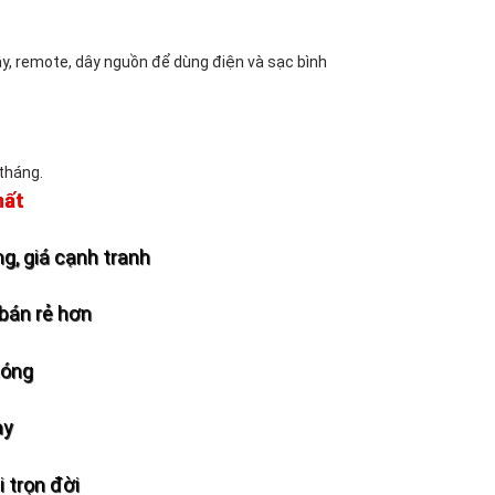
ây, remote, dây nguồn để dùng điện và sạc bình
 tháng.
hất
g, giá cạnh tranh
bán rẻ hơn
hóng
ày
 trọn đời