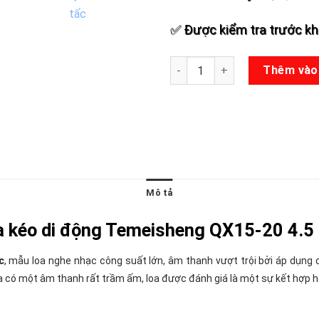
✅ Được kiểm tra trước khi
Loa kéo Temeisheng QX15-20
Thêm vào
Mô tả
a kéo di động Temeisheng QX15-20 4.5 
c
, mẫu loa nghe nhạc công suất lớn, âm thanh vượt trội bởi áp dụng 
oa có một âm thanh rất trầm ấm, loa được đánh giá là một sự kết hợp h