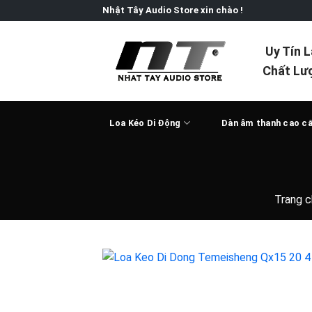
Skip
Nhật Tây Audio Store xin chào !
to
content
Uy Tín 
Chất Lư
Loa Kéo Di Động
Dàn âm thanh cao c
Trang c