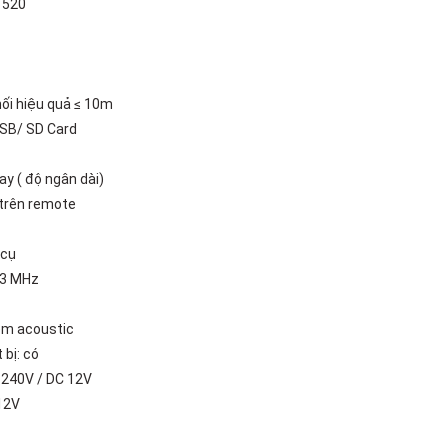
1520
nối hiệu quả ≤ 10m
USB/ SD Card
ay ( độ ngân dài)
 trên remote
 cụ
,3 MHz
ệm acoustic
 bị: có
 240V / DC 12V
12V