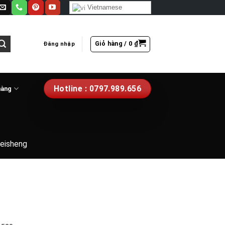
Vietnamese
Giỏ hàng /
0
₫
Đăng nhập
Hotline : 0797.989.656
hàng
eisheng