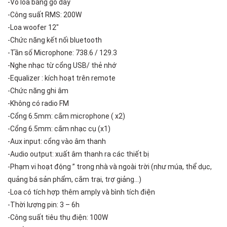
-Vỏ loa bằng gỗ dày
-Công suất RMS: 200W
-Loa woofer 12″
-Chức năng kết nối bluetooth
-Tần số Microphone: 738.6 / 129.3
-Nghe nhạc từ cổng USB/ thẻ nhớ
-Equalizer : kích hoạt trên remote
-Chức năng ghi âm
-Không có radio FM
-Cổng 6.5mm: cắm microphone ( x2)
-Cổng 6.5mm: cắm nhạc cụ (x1)
-Aux input: cổng vào âm thanh
-Audio output: xuất âm thanh ra các thiết bị
-Phạm vi hoạt động ” trong nhà và ngoài trời (như múa, thể dục,
quảng bá sản phẩm, cắm trại, trợ giảng…)
-Loa có tích hợp thêm amply và bình tích điện
-Thời lượng pin: 3 – 6h
-Công suất tiêu thụ điện: 100W