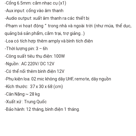
-Cổng 6.5mm: cắm nhạc cụ (x1)
-Aux input: cổng vào âm thanh
-Audio output: xuất âm thanh ra các thiết bị
-Phạm vi hoạt động ” trong nhà và ngoài trời (như múa, thể dục,
quảng bá sản phẩm, cắm trại, trợ giảng…)
-Loa có tích hợp thêm amply và bình tích điện
-Thời lượng pin: 3 – 6h
-Công suất tiêu thụ điện: 100W
-Nguồn : AC 220V/ DC 12V
-Có thể nối thêm bình điện 12V
-Phụ kiện loa: 02 mic không dây UHF, remote, dây nguồn
-Kích thước: 37 x 30 x 68 (cm)
-Cân Nặng:~ 28 kg
-Xuất xứ : Trung Quốc
-Bảo hành: 12 tháng, bình điện 1 tháng.