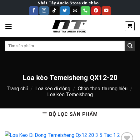
Skip
Nhật Tây Audio Store xin chào !
to
content
Tìm
kiếm:
Loa kéo Temeisheng QX12-20
Trang chủ
/
Loa kéo di động
/
Chọn theo thương hiệu
/
Loa kéo Temeisheng
BỘ LỌC SẢN PHẨM