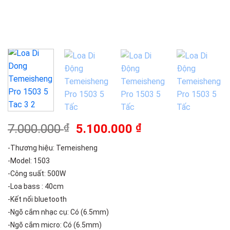
Giá
Giá
7.000.000
₫
5.100.000
₫
gốc
hiện
-Thương hiệu: Temeisheng
là:
tại
-Model: 1503
7.000.000 ₫.
là:
-Công suất: 500W
5.100.000 ₫.
-Loa bass : 40cm
-Kết nối bluetooth
-Ngõ cắm nhạc cụ: Có (6.5mm)
-Ngõ cắm micro: Có (6.5mm)