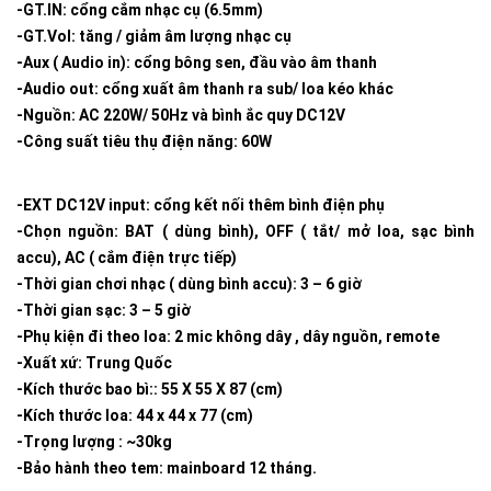
-GT.IN: cổng cắm nhạc cụ (6.5mm)
-GT.Vol: tăng / giảm âm lượng nhạc cụ
-Aux ( Audio in): cổng bông sen, đầu vào âm thanh
-Audio out: cổng xuất âm thanh ra sub/ loa kéo khác
-Nguồn: AC 220W/ 50Hz và bình ắc quy DC12V
-Công suất tiêu thụ điện năng: 60W
-EXT DC12V input: cổng kết nối thêm bình điện phụ
-Chọn nguồn: BAT ( dùng bình), OFF ( tắt/ mở loa, sạc bình
accu), AC ( cắm điện trực tiếp)
-Thời gian chơi nhạc ( dùng bình accu): 3 – 6 giờ
-Thời gian sạc: 3 – 5 giờ
-Phụ kiện đi theo loa: 2 mic không dây , dây nguồn, remote
-Xuất xứ: Trung Quốc
-Kích thước bao bì:: 55 X 55 X 87 (cm)
-Kích thước loa: 44 x 44 x 77 (cm)
-Trọng lượng : ~30kg
-Bảo hành theo tem: mainboard 12 tháng.