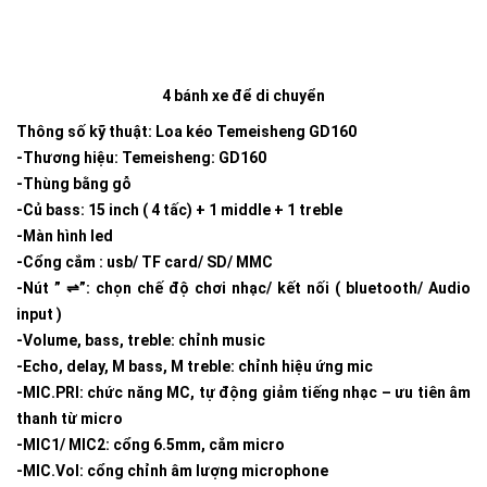
4 bánh xe để di chuyển
Thông số kỹ thuật: Loa kéo Temeisheng GD160
-Thương hiệu: Temeisheng: GD160
-Thùng bằng gỗ
-Củ bass: 15 inch ( 4 tấc) + 1 middle + 1 treble
-Màn hình led
-Cổng cắm : usb/ TF card/ SD/ MMC
-Nút ” ⇌”: chọn chế độ chơi nhạc/ kết nối ( bluetooth/ Audio
input )
-Volume, bass, treble: chỉnh music
-Echo, delay, M bass, M treble: chỉnh hiệu ứng mic
-MIC.PRI: chức năng MC, tự động giảm tiếng nhạc – ưu tiên âm
thanh từ micro
-MIC1/ MIC2: cổng 6.5mm, cắm micro
-MIC.Vol: cổng chỉnh âm lượng microphone