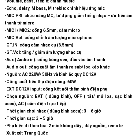
-Volume, bass, treble: chỉnh music
-Echo, delay, M bass, M treble: chỉnh hiệu ứng mic
-MIC.PRI: chức năng MC, tự động giảm tiếng nhạc – ưu tiên âm
thanh từ micro
-MIC1/ MIC2: cổng 6.5mm, cắm micro
-MIC.Vol: cổng chỉnh âm lượng microphone
-GT.IN: cổng cắm nhạc cụ (6.5mm)
-GT.Vol: tăng / giảm âm lượng nhạc cụ
-Aux ( Audio in): cổng bông sen, đầu vào âm thanh
-Audio out: cổng xuất âm thanh ra sub/ loa kéo khác
-Nguồn: AC 220W/ 50Hz và bình ắc quy DC12V
-Công suất tiêu thụ điện năng: 60W
-EXT DC12V input: cổng kết nối thêm bình điện phụ
-Chọn nguồn: BAT ( dùng bình), OFF ( tắt/ mở loa, sạc bình
accu), AC ( cắm điện trực tiếp)
-Thời gian chơi nhạc ( dùng bình accu): 3 – 6 giờ
-Thời gian sạc: 3 – 5 giờ
-Phụ kiện đi theo loa: 2 mic không dây , dây nguồn, remote
-Xuất xứ: Trung Quốc