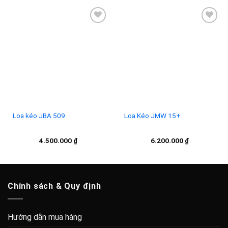
Add to
Add to
wishlist
wishlist
Loa kéo JBA 509
Loa Kéo JMW 15+
4.500.000
₫
6.200.000
₫
Chính sách & Quy định
Hướng dẫn mua hàng