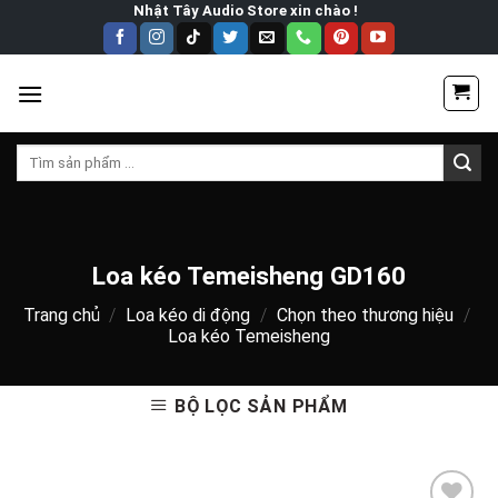
Skip
Nhật Tây Audio Store xin chào !
to
content
Tìm
kiếm:
Loa kéo Temeisheng GD160
Trang chủ
/
Loa kéo di động
/
Chọn theo thương hiệu
/
Loa kéo Temeisheng
BỘ LỌC SẢN PHẨM