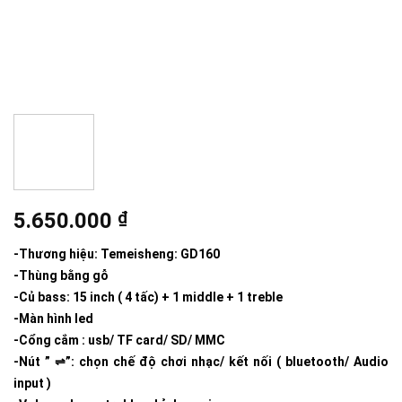
5.650.000
₫
-Thương hiệu: Temeisheng: GD160
-Thùng bằng gỗ
-Củ bass: 15 inch ( 4 tấc) + 1 middle + 1 treble
-Màn hình led
-Cổng cắm : usb/ TF card/ SD/ MMC
-Nút ” ⇌”: chọn chế độ chơi nhạc/ kết nối ( bluetooth/ Audio
input )