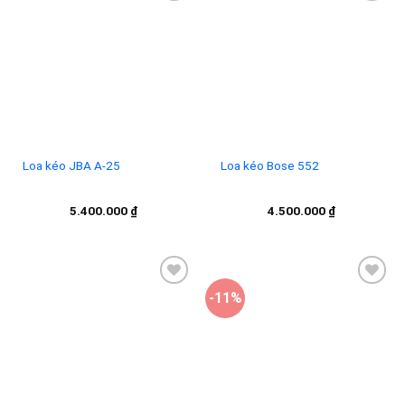
Add to
Add to
wishlist
wishlist
Loa kéo JBA A-25
Loa kéo Bose 552
5.400.000
₫
4.500.000
₫
-11%
Add to
Add to
wishlist
wishlist