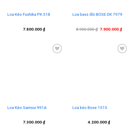
Loa Kéo Fushika PK 518
Loa bass đôi BOSE DK 7979
Giá
Giá
7.800.000
₫
8.900.000
₫
7.900.000
₫
gốc
hiện
là:
tại
8.900.000 ₫.
là:
7.900
Add to
Add to
wishlist
wishlist
Loa Kéo Samsui 991A
Loa kéo Bose 1515
7.300.000
₫
4.200.000
₫