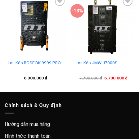
-13%
Add to
Add to
wishlist
wishlist
Loa Kéo BOSE DK 9999 PRO
Loa Kéo JMW J7000S
Giá
Giá
6.300.000
₫
7.700.000
₫
6.700.000
₫
gốc
hiện
là:
tại
7.700.000 ₫.
là:
6.700
Chính sách & Quy định
Hướng dẫn mua hàng
Hình thức thanh toán