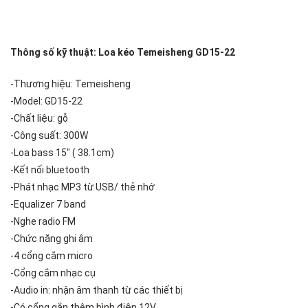
Thông số kỹ thuật: Loa kéo Temeisheng GD15-22
-Thương hiệu: Temeisheng
-Model: GD15-22
-Chất liệu: gỗ
-Công suất: 300W
-Loa bass 15″ ( 38.1cm)
-Kết nối bluetooth
-Phát nhạc MP3 từ USB/ thẻ nhớ
-Equalizer 7 band
-Nghe radio FM
-Chức năng ghi âm
-4 cổng cắm micro
-Cổng cắm nhạc cụ
-Audio in: nhận âm thanh từ các thiết bị
-Có cổng gắn thêm bình điện 12V