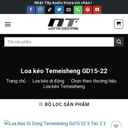
Skip
Nhật Tây Audio Store xin chào !
to
content
Tìm
kiếm:
Loa kéo Temeisheng GD15-22
Trang chủ
/
Loa kéo di động
/
Chọn theo thương hiệu
/
Loa kéo Temeisheng
BỘ LỌC SẢN PHẨM