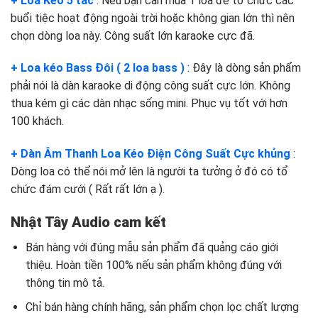
+ Loa Kéo 5 tấc
: Nếu bạn cần mua 1 loa để tổ chức các
buổi tiệc hoạt động ngoài trời hoặc không gian lớn thì nên
chọn dòng loa này. Công suất lớn karaoke cực đã.
+ Loa kéo Bass Đôi ( 2 loa bass )
: Đây là dòng sản phẩm
phải nói là dàn karaoke di động công suất cực lớn. Không
thua kém gì các dàn nhạc sống mini. Phục vụ tốt với hơn
100 khách.
+ Dàn Âm Thanh Loa Kéo Điện Công Suất Cực khủng
:
Dòng loa có thể nói mở lên là người ta tưởng ở đó có tổ
chức đám cưới ( Rất rất lớn ạ ).
Nhật Tây Audio cam kết
Bán hàng với đúng mẫu sản phẩm đã quảng cáo giới
thiệu. Hoàn tiền 100% nếu sản phẩm không đúng với
thông tin mô tả.
Chỉ bán hàng chính hãng, sản phẩm chọn lọc chất lượng