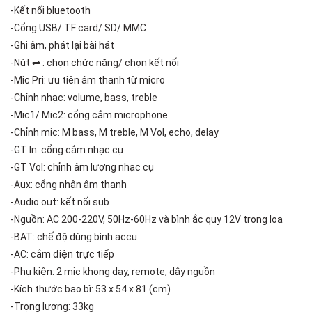
-Kết nối bluetooth
-Cổng USB/ TF card/ SD/ MMC
-Ghi âm, phát lại bài hát
-Nút ⇌ : chọn chức năng/ chọn kết nối
-Mic Pri: ưu tiên âm thanh từ micro
-Chỉnh nhạc: volume, bass, treble
-Mic1/ Mic2: cổng cắm microphone
-Chỉnh mic: M bass, M treble, M Vol, echo, delay
-GT In: cổng cắm nhạc cụ
-GT Vol: chỉnh âm lượng nhạc cụ
-Aux: cổng nhận âm thanh
-Audio out: kết nối sub
-Nguồn: AC 200-220V, 50Hz-60Hz và bình ắc quy 12V trong loa
-BAT: chế độ dùng bình accu
-AC: cắm điện trực tiếp
-Phụ kiện: 2 mic khong day, remote, dây nguồn
-Kích thước bao bì: 53 x 54 x 81 (cm)
-Trọng lượng: 33kg