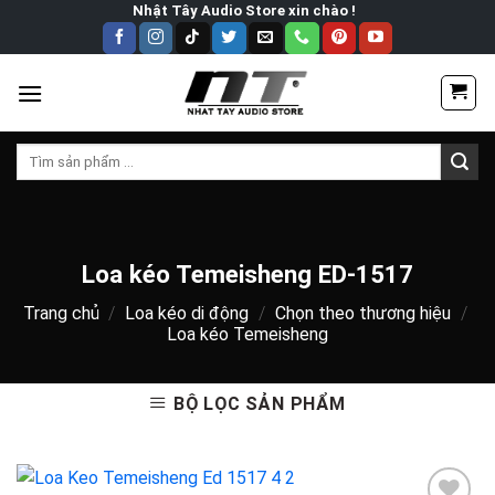
Skip
Nhật Tây Audio Store xin chào !
to
content
Tìm
kiếm:
Loa kéo Temeisheng ED-1517
Trang chủ
/
Loa kéo di động
/
Chọn theo thương hiệu
/
Loa kéo Temeisheng
BỘ LỌC SẢN PHẨM