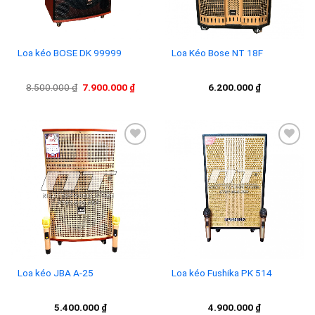
Loa kéo BOSE DK 99999
Loa Kéo Bose NT 18F
Giá
Giá
8.500.000
₫
7.900.000
₫
6.200.000
₫
gốc
hiện
là:
tại
8.500.000 ₫.
là:
7.900.000 ₫.
Add to
Add to
wishlist
wishlist
Loa kéo JBA A-25
Loa kéo Fushika PK 514
5.400.000
₫
4.900.000
₫