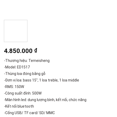
4.850.000
₫
-Thương hiệu: Temeisheng
-Model: ED1517
-Thùng loa đóng bằng gỗ
-Đơn vị loa: bass 15″, 1 loa treble, 1 loa middle
-RMS: 150W
-Công suất đỉnh: 500W
-Màn hình led: dung lượng bình, kết nối, chức năng
-Kết nối bluetooth
-Cổng USB/ TF card/ SD/ MMC