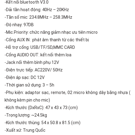
-Kết nối bluetooth V3.0
-Dải tần hoạt động: 40Hz – 20KHz
-Tần số mic: 234.8MHz – 258.3MHz
-Độ nhạy: 97DB
-Mic.Priority: chức năng giảm nhạc ưu tiên micro
-Cổng AUX IN : phát âm thanh từ các thiết bị
-Hỗ trợ cổng: USB/TF/SD,MMC CARD
-Cổng AUDIO OUT: kết nối thêm loa
-Jack nối thêm bình phụ 12V
-Điện trực tiếp: AC220V/ 50Hz
-Điện áp sạc: DC 12V
-Thời gian sử dụng: 3 – 5h
-Phụ kiện: adaptor sạc, remote, 02 micro không dây bằng nhựa (
không kèm pin cho mic)
-Kích thước (DxRxC): 47 x 43 x 73 (cm)
-Trọng lượng: ~24.5kg
-Kích thước thùng: 54 x 50.8 x 81.5 (cm)
-Xuất xứ: Trung Quốc