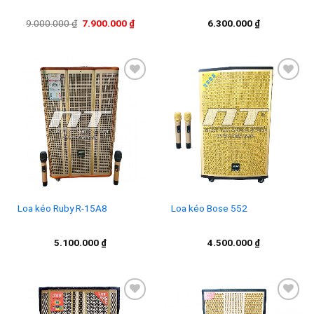
Giá
Giá
9.000.000
₫
7.900.000
₫
6.300.000
₫
gốc
hiện
là:
tại
9.000.000 ₫.
là:
7.900.000 ₫.
Add to
Add to
wishlist
wishlist
Loa kéo Ruby R-15A8
Loa kéo Bose 552
5.100.000
₫
4.500.000
₫