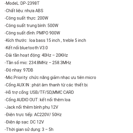
-ModeL: DP-2398T
-Chất liệu: nhựa ABS
-Công suất thực: 200W
-Công suất trung bình: 500W
-Công suất đỉnh: PMPO 900W
-Kích thước : loa bass 15 inch , treble 5 inch
-Kết nối bluetooth V3.0
-Dải tần hoạt động: 40Hz – 20KHz
-Tần số mic: 234.8MHz – 258.3MHz
-Độ nhạy: 97DB
-Mic.Priority: chức năng giảm nhạc ưu tiên micro
-Cổng AUX IN : phát âm thanh từ các thiết bị
-Hỗ trợ cổng: USB/TF/SD,MMC CARD
-Cổng AUDIO OUT: kết nối thêm loa
-Jack nối thêm bình phụ 12V
-Điện trực tiếp: AC220V/ 50Hz
-Điện áp sạc: DC 12V
-Thời gian sử dụng: 3 – 5h