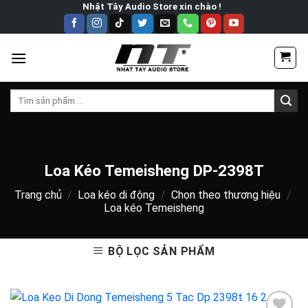
Skip
Nhật Tây Audio Store xin chào !
to
content
Tìm
kiếm:
Loa Kéo Temeisheng DP-2398T
Trang chủ
/
Loa kéo di động
/
Chọn theo thương hiệu
/
Loa kéo Temeisheng
BỘ LỌC SẢN PHẨM