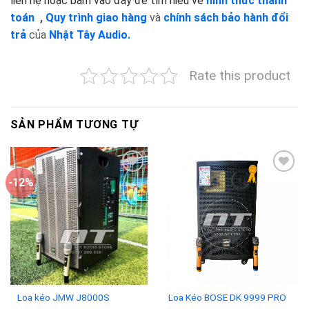
liên hệ hoặc bấm vào đây để tìm hiểu về
hình thức thanh
toán
,
Quy trình giao hàng
và
chính sách bảo hành đổi
trả
của
Nhật Tây Audio.
Rate this product
SẢN PHẨM TƯƠNG TỰ
-12%
Add to
Add to
wishlist
wishlist
Loa kéo JMW J8000S
Loa Kéo BOSE DK 9999 PRO