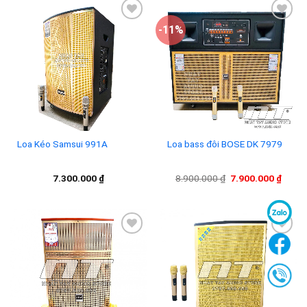
-11%
Add to
Add to
wishlist
wishlist
Loa Kéo Samsui 991A
Loa bass đôi BOSE DK 7979
Giá
Giá
7.300.000
₫
8.900.000
₫
7.900.000
₫
gốc
hiện
là:
tại
8.900.000 ₫.
là:
7.900
Add to
Add to
wishlist
wishlist