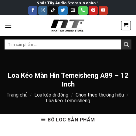
Skip
Nhật Tây Audio Store xin chào !
to
content
Tìm
kiếm:
Loa Kéo Màn Hìn Temeisheng A89 – 12
Inch
Trang chủ
/
Loa kéo di động
/
Chọn theo thương hiệu
/
Loa kéo Temeisheng
BỘ LỌC SẢN PHẨM