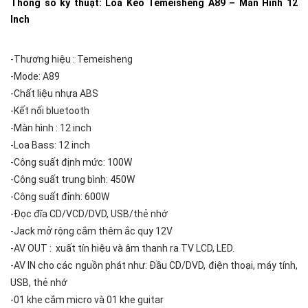
Thông số kỹ thuật: Loa Kéo Temeisheng A89 – Màn Hình 12
Inch
-Thương hiệu : Temeisheng
-Mode: A89
-Chất liệu nhựa ABS
-Kết nối bluetooth
-Màn hình : 12 inch
-Loa Bass: 12 inch
-Công suất định mức: 100W
-Công suất trung bình: 450W
-Công suất đỉnh: 600W
-Đọc đĩa CD/VCD/DVD, USB/thẻ nhớ
-Jack mở rộng cắm thêm ắc quy 12V
-AV OUT : xuất tín hiệu và âm thanh ra TV LCD, LED.
-AV IN cho các nguồn phát như: Đầu CD/DVD, điện thoại, máy tính,
USB, thẻ nhớ
-01 khe cắm micro và 01 khe guitar