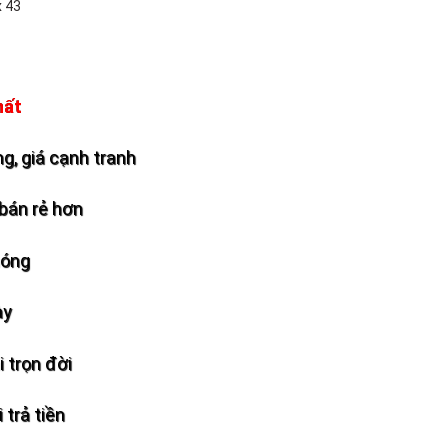
x 43
hất
g, giá cạnh tranh
bán rẻ hơn
hóng
ày
 trọn đời
 trả tiền