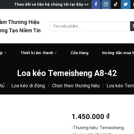
Theo dõi và liên hệ chúng tôi tại đây =>
Làm Thương Hiệu
Tìm
ợng Tạo Niềm Tin
kiếm:
ấp
Thiết bị âm thanh
Cửa Hàng
Hướng dẫn mua 
Loa kéo Temeisheng A8-42
hủ
/
Loa kéo di động
/
Chọn theo thương hiệu
/
Loa kéo Tem
1.450.000
₫
-Thương hiệu: Temeisheng