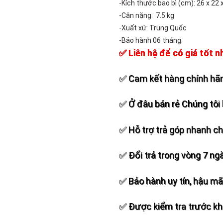
-Kích thước bao bì (cm): 26 x 22 
-Cân nặng: 7.5 kg
-Xuất xứ: Trung Quốc
-Bảo hành 06 tháng.
✅ Liên hệ để có giá tốt n
✅ Cam kết hàng chính hãn
✅ Ở đâu bán rẻ Chúng tôi 
✅ Hỗ trợ trả góp nhanh c
✅ Đổi trả trong vòng 7 ng
✅ Bảo hành uy tín, hậu mãi
✅ Được kiểm tra trước khi