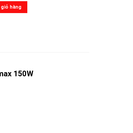
 lượng
 giỏ hàng
, max 150W