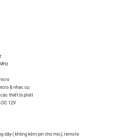
z
3MHz
micro
icro & nhạc cụ
các thiết bị phát
ụ DC 12V
ng dây ( không kèm pin cho mic), remote