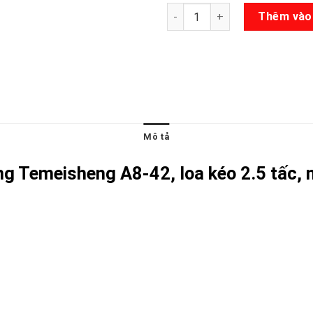
Loa kéo Temeisheng A8-42 số
Thêm vào
Mô tả
ng Temeisheng A8-42, loa kéo 2.5 tấc