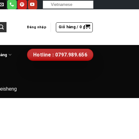
Vietnamese
Giỏ hàng /
0
₫
Đăng nhập
Hotline : 0797.989.656
hàng
eisheng